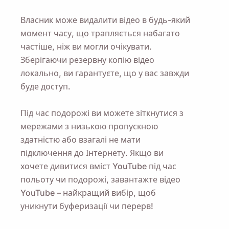
Власник може видалити відео в будь-який
момент часу, що трапляється набагато
частіше, ніж ви могли очікувати.
Нагадай мені 🔔
Зберігаючи резервну копію відео
локально, ви гарантуєте, що у вас завжди
Надішліть собі нагадування завантажити
буде доступ.
Viddly, коли повернетеся до MacOS або ПК з
Windows.
Під час подорожі ви можете зіткнутися з
мережами з низькою пропускною
Name
здатністю або взагалі не мати
підключення до Інтернету. Якщо ви
хочете дивитися вміст YouTube під час
Email
польоту чи подорожі, завантажте відео
YouTube – найкращий вибір, щоб
уникнути буферизації чи перерв!
Відмічаючи цю опцію, ви погоджуєтеся з нашою
Політикою конфіденційності
.