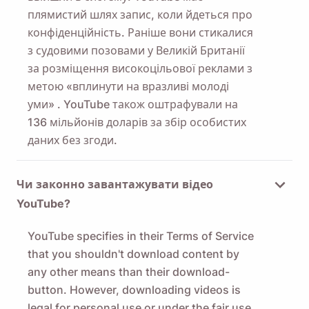
плямистий шлях запис, коли йдеться про
конфіденційність. Раніше вони стикалися
з судовими позовами у Великій Британії
за
розміщення високоцільової реклами з
метою «вплинути на вразливі молоді
уми»
. YouTube також
оштрафували на
136 мільйонів доларів за збір особистих
даних
без згоди.
Чи законно завантажувати відео
YouTube?
YouTube specifies in their Terms of Service
that you shouldn't download content by
any other means than their download-
button. However, downloading videos is
legal for personal use or under the
fair use