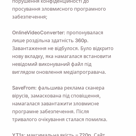
порушення конфіденційності до
просування зловмисного програмного
забезпечення;
OnlineVideoConverter: пропонувалася
лише роздільна здатність 360p.
Завантаження не відбулося. Було відкрито
нову вкладку, яка намагалася встановити
невідомий виконуваний файл під
виглядом оновлення медіапрогравача.
SaveFrom: фальшива реклама сканера
вірусів, замаскована під сповіщення,
намагалася завантажити зловмисне
програмне забезпечення. Після
тривалого очікування сталася помилка.
YT1s: максимальна якість – 720p. Сайт