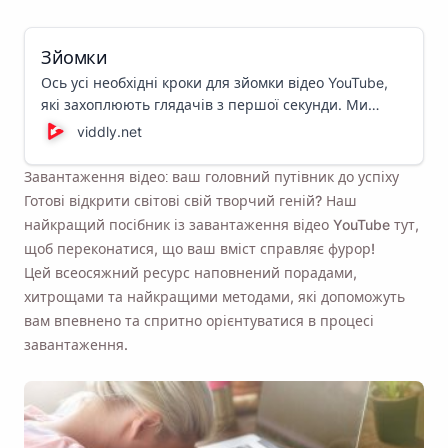
Зйомки
Ось усі необхідні кроки для зйомки відео YouTube,
які захоплюють глядачів з першої секунди. Ми
поділимося посібником із відеозйомки, який
viddly.net
проведе вас через увесь процес!
Завантаження відео: ваш головний путівник до успіху
Готові відкрити світові свій творчий геній? Наш
найкращий посібник із завантаження відео YouTube тут,
щоб переконатися, що ваш вміст справляє фурор!
Цей всеосяжний ресурс наповнений порадами,
хитрощами та найкращими методами, які допоможуть
вам впевнено та спритно орієнтуватися в процесі
завантаження.