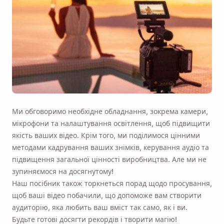
Нагадай мені 🔔
Надішліть собі нагадування завантажити
Viddly, коли повернетеся до MacOS або ПК з
Windows.
Name
Ми обговоримо необхідне обладнання, зокрема камери,
мікрофони та налаштування освітлення, щоб підвищити
якість ваших відео. Крім того, ми поділимося цінними
Email
методами кадрування ваших знімків, керування аудіо та
підвищення загальної цінності виробництва. Але ми не
зупиняємося на досягнутому!
Відмічаючи цю опцію, ви погоджуєтеся з нашою
Наш посібник також торкнеться порад щодо просування,
Політикою конфіденційності
.
щоб ваші відео побачили, що допоможе вам створити
аудиторію, яка любить ваш вміст так само, як і ви.
Надіслати
Будьте готові досягти рекордів і творити магію!