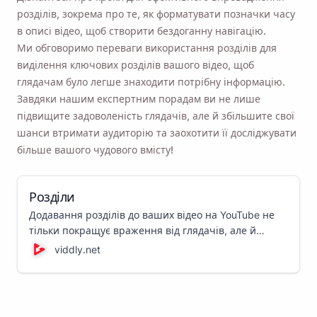
розділів, зокрема про те, як форматувати позначки часу
в описі відео, щоб створити бездоганну навігацію.
Ми обговоримо переваги використання розділів для
виділення ключових розділів вашого відео, щоб
глядачам було легше знаходити потрібну інформацію.
Завдяки нашим експертним порадам ви не лише
підвищите задоволеність глядачів, але й збільшите свої
шанси втримати аудиторію та заохотити її досліджувати
більше вашого чудового вмісту!
Розділи
Додавання розділів до ваших відео на YouTube не
тільки покращує враження від глядачів, але й
підвищує взаємодію, роблячи ваш вміст більш
viddly.net
доступним. Ось як ви це робите!