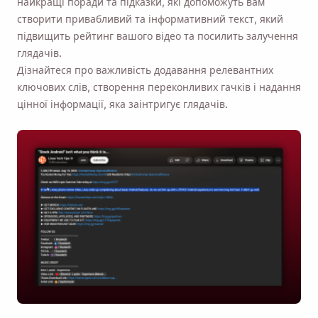
найкращі поради та підказки, які допоможуть вам
створити привабливий та інформативний текст, який
підвищить рейтинг вашого відео та посилить залучення
глядачів.
Дізнайтеся про важливість додавання релевантних
ключових слів, створення переконливих гачків і надання
цінної інформації, яка заінтригує глядачів.