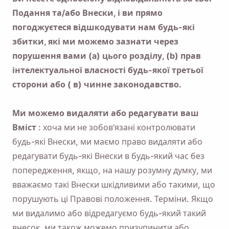
Подання та/або Внески, і ви прямо
Email
погоджуєтеся відшкодувати нам будь-які
збитки, які ми можемо зазнати через
порушення вами (a) цього розділу, (b) прав
Відмічаючи цю опцію, ви погоджуєтеся з нашою
Політикою конфіденційності
.
інтелектуальної власності будь-якої третьої
сторони або ( в) чинне законодавство.
Надіслати
Ми можемо видаляти або редагувати ваш
Вміст
: хоча ми не зобов’язані контролювати
будь-які Внески, ми маємо право видаляти або
редагувати будь-які Внески в будь-який час без
попередження, якщо, на нашу розумну думку, ми
вважаємо такі Внески шкідливими або такими, що
порушують ці Правові положення. Терміни. Якщо
ми видалимо або відредагуємо будь-який такий
внесок, ми також можемо призупинити або