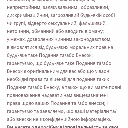
непристойним, залякувальним , образливий,
дискримінаційний, загрозливий будь-якій особі
чи групі, відверто сексуальний, фальшивий,
неточний, обманний або вводить в оману;
у межах, дозволених чинним законодавством,
відмовлятися від будь-яких моральних прав на
будь-яке таке Подання та/або Внесок;
гарантуємо, що будь-яке таке Подання та/або
Нагадай мені 🔔
Внесок є оригінальним для вас або що у вас є
необхідні права та ліцензії для подання таких
Надішліть собі нагадування завантажити
Подання та/або Внеску, а також що ви маєте повні
Viddly, коли повернетеся до MacOS або ПК з
повноваження надавати нам вищезазначені
Windows.
права щодо ваших Подання та /або внески; і
гарантуємо та заявляємо, що ваші матеріали та/
Name
або внески не є конфіденційною інформацією.
Ви несете одноосібну відповідальність за свої