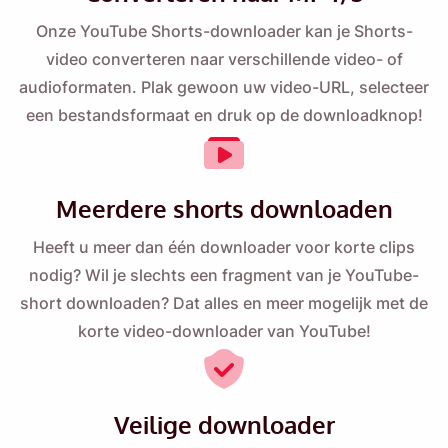
Onze YouTube Shorts-downloader kan je Shorts-
video converteren naar verschillende video- of
Email
audioformaten. Plak gewoon uw video-URL, selecteer
een bestandsformaat en druk op de downloadknop!
Door deze optie aan te vinken, gaat u akkoord met ons
privacybeleid
.
Meerdere shorts downloaden
Versturen
Heeft u meer dan één downloader voor korte clips
nodig? Wil je slechts een fragment van je YouTube-
short downloaden? Dat alles en meer mogelijk met de
korte video-downloader van YouTube!
Veilige downloader