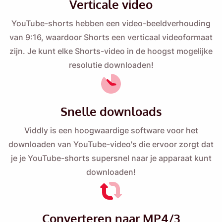
Verticale video
YouTube-shorts hebben een video-beeldverhouding
van 9:16, waardoor Shorts een verticaal videoformaat
zijn. Je kunt elke Shorts-video in de hoogst mogelijke
resolutie downloaden!
Snelle downloads
Viddly is een hoogwaardige software voor het
Herinner mij eraan 🔔
downloaden van YouTube-video's die ervoor zorgt dat
Stuur uzelf een herinnering om Viddly te
je je YouTube-shorts supersnel naar je apparaat kunt
downloaden wanneer u weer op MacOS of
downloaden!
Windows PC zit.
Name
Converteren naar MP4/3