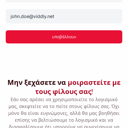
email
Θύμισέ μου 🔔
υποβάλλουν
Στείλτε στον εαυτό σας μια υπενθύμιση για
λήψη του Viddly όταν επιστρέψετε σε
υπολογιστή MacOS ή Windows.
Μην ξεχάσετε να
μοιραστείτε με
Name
τους φίλους σας!
Εάν σας αρέσει να χρησιμοποιείτε το λογισμικό
Email
μας, σκεφτείτε να το πείτε στους φίλους σας. Όχι
μόνο θα είναι ευγνώμονες, αλλά θα μας βοηθήσει
επίσης να βελτιώσουμε το λογισμικό και να
Επιλέγοντας αυτήν την επιλογή, συμφωνείτε με
την
διασφαλίσουμε ότι μπορούμε να συνεχίσουμε να