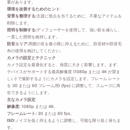
要があります。
環境を改善するためのヒント:
背景を整理する:
主題に焦点を当てるために、不要なアイテムを
削除します。
照明を制御する:
ディフューザーを使用して、強い影を減らし、
一貫した照明を維持します。
防音エリア:
周囲の音を最小限に抑えるために、防音材や防音毛
布の使用を検討してください。
カメラの設定とテクニック
カメラ設定を最適化すると、画質に大きく影響します。まず、
リマインダー🔔
デバイスがサポートする最高解像度 (1080p または 4K が望ま
しい) で撮影するようにカメラを設定します。フレーム レート
MacOS または Windows PC に戻ったら、Viddly
を 30 または 60 フレーム/秒 (fps) に調整して、スムーズに再
をダウンロードするように自分自身にリマインダ
生できるようにします。
主なカメラ設定:
ーを送信します。
解像度:
1080p または 4K。
フレームレート:
30 または 60 fps。
Name
ISO:
ノイズを低く抑えるように調整し、可能な限り低く保ちま
す。