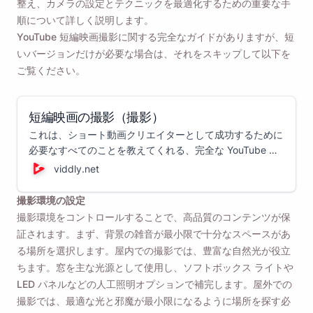
整え、カメラの設定とテクニックを最適化するための重要な手
順について詳しく説明します。
YouTube 短編映画撮影に関する完全なガイドがありますが、短
いバージョンだけが必要な場合は、それをスキップして以下を
ご覧ください。
短編映画の撮影（撮影）
これは、ショート動画クリエイターとして成功するために
必要なすべてのことを教えてくれる、完全な YouTube シ
ョート動画撮影ガイドです。
viddly.net
撮影環境の設定
撮影環境をコントロールすることで、高品質のコンテンツが保
証されます。まず、背景の雑音が最小限で十分なスペースがあ
る場所を選択します。屋内での撮影では、豊富な自然光が役立
ちます。窓を主な光源として使用し、ソフトボックス ライトや
LED パネルなどの人工照明オプションで補完します。屋外での
撮影では、最適な光と邪魔が最小限になるように場所を探す必