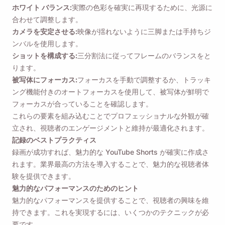
ホワイト バランス:
実際の色彩を確実に再現するために、光源に
Email
合わせて調整します。
カメラを安定させる:
映像が揺れないように三脚または手持ちジ
ンバルを使用します。
ショットを構成する:
三分割法に従ってフレームのバランスをと
このオプションをチェックすると、当社の
プライバシーポリ
シー
に同意したことになります。
ります。
被写体にフォーカス:
フォーカスを手動で調整するか、トラッキ
ング機能付きのオートフォーカスを使用して、被写体が鮮明で
送信
フォーカスが合っていることを確認します。
これらの要素を組み込むことでプロフェッショナルな外観が確
立され、視聴者のエンゲージメントと維持が最適化されます。
記録のベストプラクティス
録画が成功すれば、魅力的な YouTube Shorts が確実に作成さ
れます。業界最高の方法を導入することで、魅力的な視聴者体
験を提供できます。
魅力的なパフォーマンスのためのヒント
魅力的なパフォーマンスを提供することで、視聴者の興味を維
持できます。これを実現するには、いくつかのテクニックが必
要です。