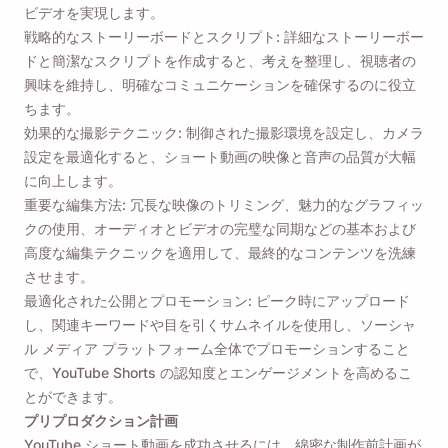
ビデオを実現します。
戦略的なストーリーボードとスクリプト: 詳細なストーリーボー
ドと簡潔なスクリプトを作成すると、考えを整理し、視聴者の
興味を維持し、明確なコミュニケーションを確保するのに役立
ちます。
効果的な撮影テクニック: 制御された撮影環境を設定し、カメラ
設定を最適化すると、ショート動画の映像と音声の品質が大幅
に向上します。
重要な編集方法: 冗長な映像のトリミング、魅力的なグラフィッ
クの使用、オーディオとビデオの完璧な同期などの基本および
高度な編集テクニックを適用して、最終的なコンテンツを洗練
させます。
最適化された公開とプロモーション: ピーク時にアップロード
し、関連キーワードや目を引くサムネイルを使用し、ソーシャ
ル メディア プラットフォーム全体でプロモーションすること
で、YouTube Shorts の認知度とエンゲージメントを高めるこ
とができます。
プリプロダクション計画
YouTube ショート動画を成功させるには、綿密な制作前計画が