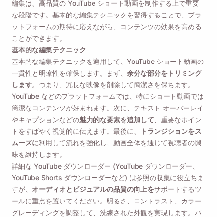
編集は、高品質の YouTube ショート動画を制作する上で重要
な段階です。基本的な編集テクニックを習得することで、プラ
ットフォームの期待に応えながら、コンテンツの効果を高める
ことができます。
基本的な編集テクニック
基本的な編集テクニックを適用して、YouTube ショート動画の
一貫性と明瞭性を確保します。まず、
余分な部分をトリミング
します
。つまり、冗長な映像を削除して簡潔さを保ちます。
YouTube などのプラットフォームでは、特にショート動画では
簡潔なコンテンツが好まれます。次に、テキスト オーバーレイ
やキャプションなどの
魅力的な要素を追加して
、重要なポイン
トをすばやく視覚的に伝えます。最後に、
トランジションをス
ムーズに
利用して流れを強化し、動画全体を通じて視聴者の興
味を維持します。
詳細な YouTube ダウンローダー (YouTube ダウンローダー、
YouTube Shorts ダウンローダーなど) は参照の収集に役立ちま
すが、
オーディオとビジュアルの品質の向上を
サポートするツ
ールに重点を置いてください。明るさ、コントラスト、カラー
グレーディングを調整して、洗練された外観を実現します。バ