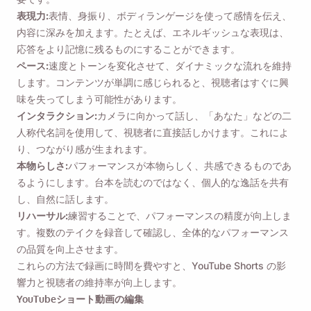
表現力:
表情、身振り、ボディランゲージを使って感情を伝え、
内容に深みを加えます。たとえば、エネルギッシュな表現は、
応答をより記憶に残るものにすることができます。
ペース:
速度とトーンを変化させて、ダイナミックな流れを維持
します。コンテンツが単調に感じられると、視聴者はすぐに興
味を失ってしまう可能性があります。
インタラクション:
カメラに向かって話し、「あなた」などの二
人称代名詞を使用して、視聴者に直接話しかけます。これによ
り、つながり感が生まれます。
本物らしさ:
パフォーマンスが本物らしく、共感できるものであ
るようにします。台本を読むのではなく、個人的な逸話を共有
し、自然に話します。
リハーサル:
練習することで、パフォーマンスの精度が向上しま
す。複数のテイクを録音して確認し、全体的なパフォーマンス
の品質を向上させます。
これらの方法で録画に時間を費やすと、YouTube Shorts の影
響力と視聴者の維持率が向上します。
YouTubeショート動画の編集