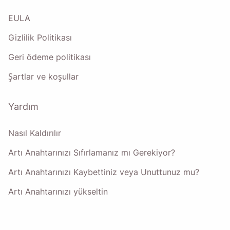
Name
EULA
Gizlilik Politikası
Email
Geri ödeme politikası
Şartlar ve koşullar
Bu seçeneği işaretleyerek
Gizlilik Politikamızı
kabul etmiş
olursunuz.
Yardım
Göndermek
Nasıl Kaldırılır
Artı Anahtarınızı Sıfırlamanız mı Gerekiyor?
Artı Anahtarınızı Kaybettiniz veya Unuttunuz mu?
Artı Anahtarınızı yükseltin