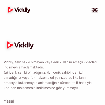
Viddly, telif hakkı olmayan veya adil kullanım amaçlı videoları
indirmeyi amaçlamaktadır.
Bana hatırlat 🔔
(a) içerik sahibi olmadığınız, (b) içerik sahibinden izin
almadığınız veya (c) malzemeleri yalnızca adil kullanım
amacıyla kullanmayı planlamadığınız sürece, telif hakkıyla
MacOS veya Windows PC'ye geri
korunan malzemenin indirilmesine göz yummayız.
döndüğünüzde kendinize Viddly'yi indirmeniz
için bir hatırlatıcı gönderin.
Yasal