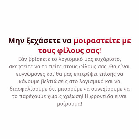
Θύμισέ μου 🔔
Στείλτε στον εαυτό σας μια υπενθύμιση για
λήψη του Viddly όταν επιστρέψετε σε
Μην ξεχάσετε να
μοιραστείτε με
υπολογιστή MacOS ή Windows.
τους φίλους σας!
Εάν βρίσκετε το λογισμικό μας ευχάριστο,
Name
σκεφτείτε να το πείτε στους φίλους σας. Θα είναι
ευγνώμονες και θα μας επιτρέψει επίσης να
κάνουμε βελτιώσεις στο λογισμικό και να
Email
διασφαλίσουμε ότι μπορούμε να συνεχίσουμε να
το παρέχουμε χωρίς χρέωση! Η φροντίδα είναι
μοίρασμα!
Επιλέγοντας αυτήν την επιλογή, συμφωνείτε με
την
Πολιτική Απορρήτου
μας .
Στείλετε