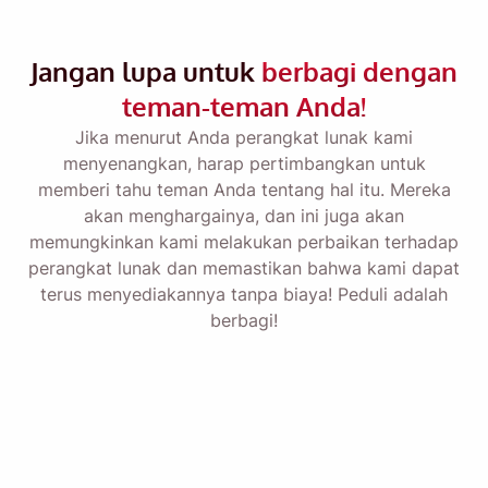
Ingatkan saya 🔔
Kirimi diri Anda pengingat untuk mengunduh
Jangan lupa untuk
berbagi dengan
Viddly saat Anda kembali menggunakan
teman-teman Anda!
MacOS atau PC Windows.
Jika menurut Anda perangkat lunak kami
menyenangkan, harap pertimbangkan untuk
memberi tahu teman Anda tentang hal itu. Mereka
Name
akan menghargainya, dan ini juga akan
memungkinkan kami melakukan perbaikan terhadap
perangkat lunak dan memastikan bahwa kami dapat
Email
terus menyediakannya tanpa biaya! Peduli adalah
berbagi!
Dengan mencentang opsi ini, Anda menyetujui
Kebijakan
Privasi
kami.
Mengirim