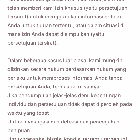
telah memberi kami izin khusus (yaitu persetujuan
tersurat) untuk menggunakan informasi pribadi
Anda untuk tujuan tertentu, atau dalam situasi di
mana izin Anda dapat disimpulkan (yaitu
persetujuan tersirat).
Dalam beberapa kasus luar biasa, kami mungkin
diizinkan secara hukum berdasarkan hukum yang
Ingatkan saya 🔔
berlaku untuk memproses informasi Anda tanpa
persetujuan Anda, termasuk, misalnya:
Kirimi diri Anda pengingat untuk mengunduh
Jika pengumpulan jelas-jelas demi kepentingan
Viddly saat Anda kembali menggunakan
individu dan persetujuan tidak dapat diperoleh pada
MacOS atau PC Windows.
waktu yang tepat
Untuk investigasi dan deteksi dan pencegahan
Name
penipuan
Untuk transaksi bisnis, kondisi tertentu terpenuhi