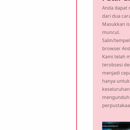
Anda dapat m
dari dua cara
Masukkan is
muncul.
Salin/tempel
browser And
Kami telah 
terobsesi d
menjadi cepa
hanya untuk
keseluruhan
mengunduh s
perpustakaa