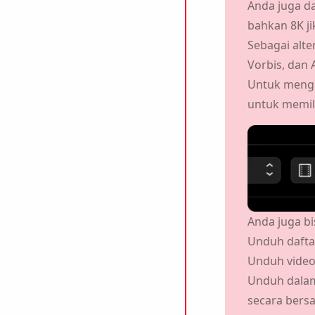
Anda juga d
bahkan 8K ji
Sebagai alte
Vorbis, dan
opsi ini, Anda menyetujui
Kebijakan Privasi
kami.
Untuk mengu
untuk memil
Mengirim
Anda juga bi
Unduh dafta
Unduh vide
Unduh dalam 
secara bers