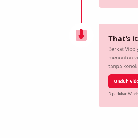
That's i
Berkat Vidd
menonton vi
tanpa koneks
Unduh Vidd
Diperlukan Windo