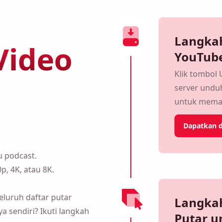
gunduh
Langkah 
e
YouTube
Klik tombol
server undu
untuk mema
u podcast.
Dapatkan d
p, 4K, atau 8K.
luruh daftar putar dalam
ri? Ikuti langkah mudah di
Langkah 
untuk d