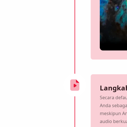
Ingatkan saya 🔔
Langkah
a pengingat untuk mengunduh Viddly saat Anda kem
Secara defa
MacOS atau PC Windows.
Anda sebagai
meskipun An
audio berkua