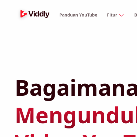
Panduan YouTube
Fitur
B
Bagaimana 
Mengunduh