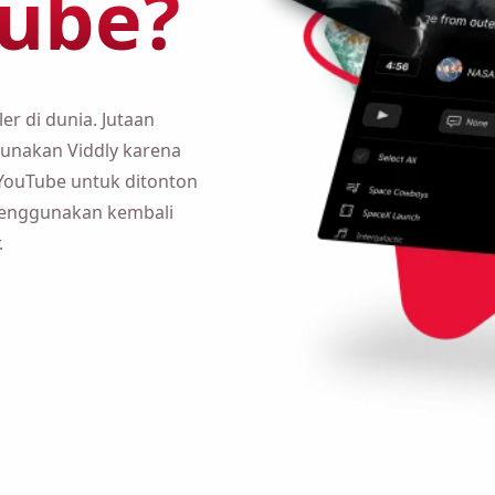
ler di dunia. Jutaan orang
 Viddly karena berbagai
tuk ditonton secara offline,
mbali klip video berdasarkan