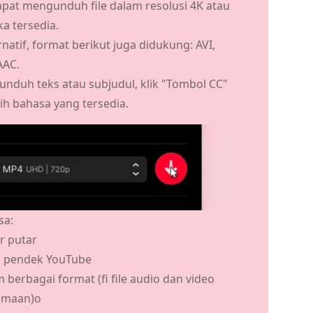
apat
mengunduh file dalam resolusi 4K
atau
ka tersedia.
rnatif, format berikut juga didukung: AVI,
 AAC.
nduh teks atau subjudul, klik "Tombol CC"
ih bahasa yang tersedia.
sa:
r putar
o pendek YouTube
berbagai format (fi file audio dan video
amaan)o