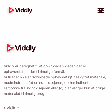
Viddly er beregnet til at downloade videoer, der er
ophavsretsfrie eller til rimelige formål.
Mind mig 🔔
Vi tillader ikke at downloade ophavsretligt beskyttet materiale,
medmindre du (a) er indholdsejeren, (b) har indhentet
samtykke fra indholdsejeren eller (c) planlægger kun at bruge
Send dig selv en påmindelse om at downloade
materialet til rimelig brug.
Viddly, når du er tilbage på MacOS eller
Windows PC.
gyldige