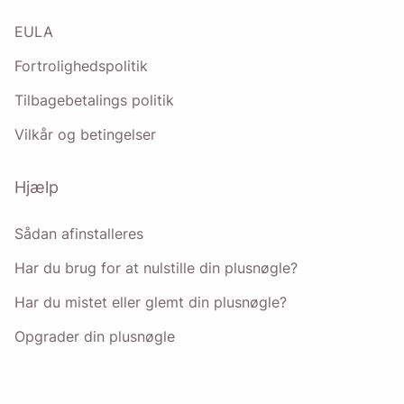
Name
EULA
Fortrolighedspolitik
Email
Tilbagebetalings politik
Vilkår og betingelser
Ved at markere denne mulighed accepterer du vores
privatlivspolitik
.
Hjælp
Sende
Sådan afinstalleres
Har du brug for at nulstille din plusnøgle?
Har du mistet eller glemt din plusnøgle?
Opgrader din plusnøgle