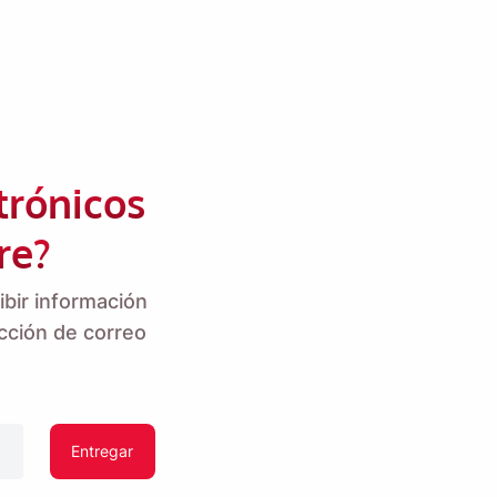
trónicos
re?
bir información
ar MacOS o PC con
cción de correo
Entregar