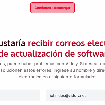
Comienza a descargar
ustaría
recibir correos elec
de actualización de softwa
Recuérdamelo 🔔
es, puede haber problemas con Viddly. Si desea reci
datorio para descargar Viddly cuando vuelvas a us
solucionen estos errores, ingrese su nombre y dire
Windows.
electrónico en el siguiente formulario:
email