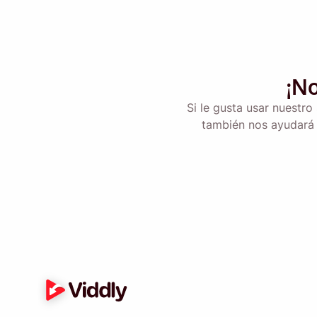
Email
Al marcar esta opci
¡N
Si le gusta usar nuestro
también nos ayudará 