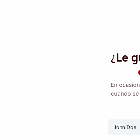
¿Le g
En ocasion
Envíate un recor
cuando se 
Name
name