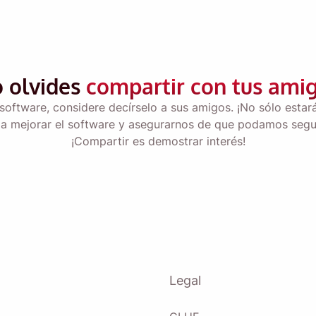
ón, acepta nuestra
Política de Privacidad
.
o olvides
compartir con tus amig
Enviar
 software, considere decírselo a sus amigos. ¡No sólo esta
a mejorar el software y asegurarnos de que podamos seguir
¡Compartir es demostrar interés!
Legal