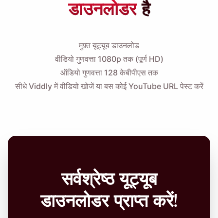
डाउनलोडर
है
मुफ़्त यूट्यूब डाउनलोड
वीडियो गुणवत्ता 1080p तक (पूर्ण HD)
ऑडियो गुणवत्ता 128 केबीपीएस तक
सीधे Viddly में वीडियो खोजें या बस कोई YouTube URL पेस्ट करें
सर्वश्रेष्ठ यूट्यूब
डाउनलोडर प्राप्त करें!