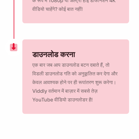
के रूप में 1080p या अल्ट्रा हाई डेफिनिशन 4K
वीडियो चाहेंगे? कोई बात नहीं!
डाउनलोड करना
एक बार जब आप डाउनलोड बटन दबाते हैं, तो
विडली डाउनलोड गति को अनुकूलित कर देगा और
केवल आवश्यक होने पर ही रूपांतरण शुरू करेगा।
Viddly वर्तमान में बाज़ार में सबसे तेज़
मुझे याद दिलाएं 🔔
YouTube वीडियो डाउनलोडर है!
जब आप MacOS या Windows PC पर वापस आ जाएं तो
Viddly डाउनलोड करने के लिए स्वयं को एक अनुस्मारक भेजें।