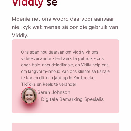
Viddly
sê
PC.
Moenie net ons woord daarvoor aanvaar
Name
nie, kyk wat mense sê oor die gebruik van
Viddly.
Email
Ons span hou daarvan om Viddly vir ons
video-verwante kliëntwerk te gebruik - ons
Deur hierdie opsie te merk, stem jy in tot ons
doen baie inhoudsindikasie, en Vidlly help ons
Privaatheidsbeleid
.
om langvorm-inhoud van ons kliënte se kanale
te kry en dit in 'n japtrap in Kortbroeke,
TikToks en Reels te verander!
Stuur
Sarah Johnson
- Digitale Bemarking Spesialis