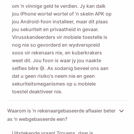
om 'n vinnige geld te verdien. Jy kan dalk
jou iPhone wortel wortel of 'n skelm APK op
jou Android-foon installeer, maar dit plaas
jou sekuriteit en privaatheid in gevaar.
Virusskandeerders vir mobiele toestelle is
nog nie so gevorderd en wydverspreid
soos vir rekenaars nie, en kuberkrakers
weet dit. Jou foon is waar jy jou naakte
selfies bêre 😅. As sodanig beveel ons aan
dat u geen risiko's neem nie en geen
sekuriteitsmeganismes op u mobiele
toestel deaktiveer nie.
Waarom is 'n rekenaargebaseerde aflaaier beter
as 'n webgebaseerde een?
Uitstekende vraag! Trouens, daar is