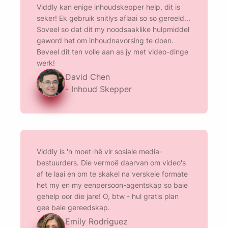
Viddly kan enige inhoudskepper help, dit is
seker! Ek gebruik snitlys aflaai so so gereeld...
Soveel so dat dit my noodsaaklike hulpmiddel
geword het om inhoudnavorsing te doen.
Beveel dit ten volle aan as jy met video-dinge
werk!
David Chen
- Inhoud Skepper
Viddly is 'n moet-hê vir sosiale media-
bestuurders. Die vermoë daarvan om video's
af te laai en om te skakel na verskeie formate
het my en my eenpersoon-agentskap so baie
gehelp oor die jare! O, btw - hul gratis plan
gee baie gereedskap.
Emily Rodriguez