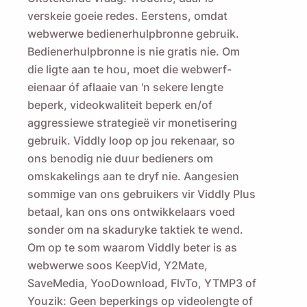
verskeie goeie redes. Eerstens, omdat
webwerwe bedienerhulpbronne gebruik.
Bedienerhulpbronne is nie gratis nie. Om
die ligte aan te hou, moet die webwerf-
eienaar óf aflaaie van 'n sekere lengte
beperk, videokwaliteit beperk en/of
aggressiewe strategieë vir monetisering
gebruik. Viddly loop op jou rekenaar, so
ons benodig nie duur bedieners om
omskakelings aan te dryf nie. Aangesien
sommige van ons gebruikers vir Viddly Plus
betaal, kan ons ons ontwikkelaars voed
sonder om na skaduryke taktiek te wend.
Om op te som waarom Viddly beter is as
webwerwe soos KeepVid, Y2Mate,
SaveMedia, YooDownload, FlvTo, YTMP3 of
Youzik: Geen beperkings op videolengte of