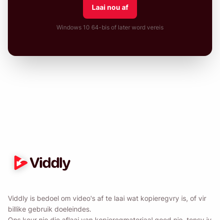
Laai nou af
Windows 10 64-bis of later word vereis
Viddly is bedoel om video's af te laai wat kopieregvry is, of vir
billike gebruik doeleindes.
Ons keur nie die aflaai van kopieregmateriaal goed nie, tensy jy