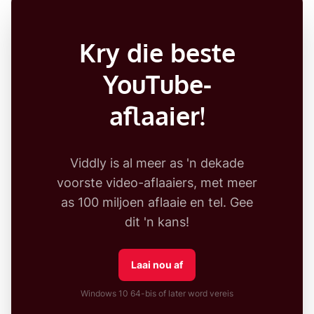
Kry die beste
YouTube-
aflaaier!
Viddly is al meer as 'n dekade
voorste video-aflaaiers, met meer
as 100 miljoen aflaaie en tel. Gee
dit 'n kans!
Laai nou af
Windows 10 64-bis of later word vereis