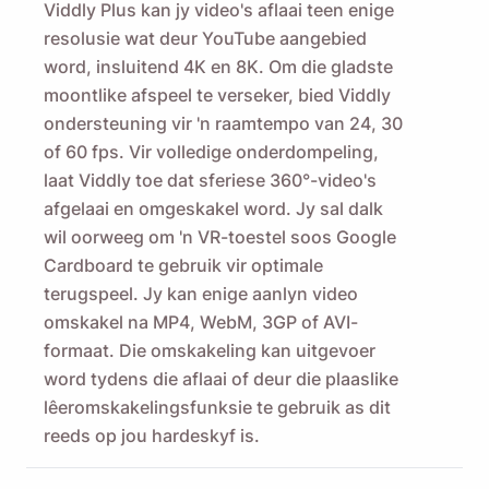
Viddly Plus kan jy video's aflaai teen enige
resolusie wat deur YouTube aangebied
word, insluitend 4K en 8K. Om die gladste
moontlike afspeel te verseker, bied Viddly
ondersteuning vir 'n raamtempo van 24, 30
of 60 fps. Vir volledige onderdompeling,
laat Viddly toe dat sferiese 360°-video's
afgelaai en omgeskakel word. Jy sal dalk
wil oorweeg om 'n VR-toestel soos Google
Cardboard te gebruik vir optimale
terugspeel. Jy kan enige aanlyn video
omskakel na MP4, WebM, 3GP of AVI-
formaat. Die omskakeling kan uitgevoer
word tydens die aflaai of deur die plaaslike
lêeromskakelingsfunksie te gebruik as dit
reeds op jou hardeskyf is.