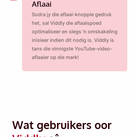
Aflaai
Sodra jy die aflaai-knoppie gedruk
het, sal Viddly die aflaaispoed
optimaliseer en slegs 'n omskakeling
inisieer indien dit nodig is. Viddly is
tans die vinnigste YouTube-video-
aflaaier op die mark!
Herinner my 🔔
Wat gebruikers oor
Stuur vir jouself 'n herinnering om Viddly af te
laai wanneer jy terug is op MacOS of Windows