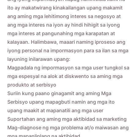
ito ay makatwirang kinakailangan upang makamit
ang aming mga lehitimong interes sa negosyo at
ang mga interes na iyon ay hindi hihigit sa iyong
mga interes at pangunahing mga karapatan at
kalayaan. Halimbawa, maaari naming iproseso ang
iyong personal na impormasyon para sa ilan sa mga
layuning inilarawan upang:
Magpadala ng impormasyon sa mga user tungkol sa
mga espesyal na alok at diskwento sa aming mga
produkto at serbisyo
Suriin kung paano ginagamit ang aming Mga
Serbisyo upang mapagbuti namin ang mga ito
upang maakit at mapanatili ang mga user
Suportahan ang aming mga aktibidad sa marketing
Mag-diagnose ng mga problema at/o maiwasan ang
mga mapanlinlang na aktibidad