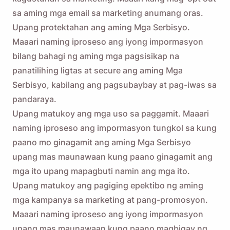
sa aming mga email sa marketing anumang oras.
Upang protektahan ang aming Mga Serbisyo.
Maaari naming iproseso ang iyong impormasyon
bilang bahagi ng aming mga pagsisikap na
panatilihing ligtas at secure ang aming Mga
Serbisyo, kabilang ang pagsubaybay at pag-iwas sa
pandaraya.
Upang matukoy ang mga uso sa paggamit. Maaari
naming iproseso ang impormasyon tungkol sa kung
paano mo ginagamit ang aming Mga Serbisyo
upang mas maunawaan kung paano ginagamit ang
mga ito upang mapagbuti namin ang mga ito.
Upang matukoy ang pagiging epektibo ng aming
mga kampanya sa marketing at pang-promosyon.
Maaari naming iproseso ang iyong impormasyon
upang mas maunawaan kung paano magbigay ng