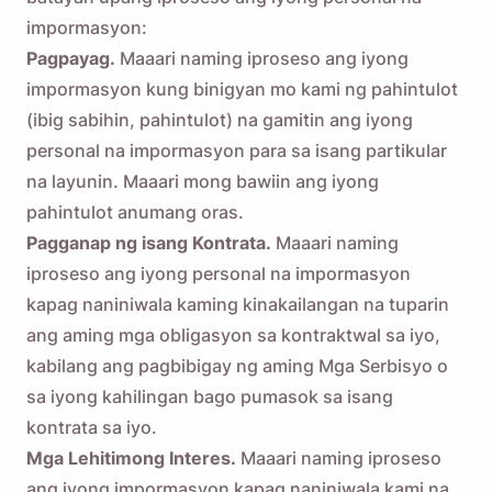
impormasyon:
Pagpayag.
Maaari naming iproseso ang iyong
impormasyon kung binigyan mo kami ng pahintulot
(ibig sabihin, pahintulot) na gamitin ang iyong
personal na impormasyon para sa isang partikular
na layunin. Maaari mong bawiin ang iyong
pahintulot anumang oras.
Pagganap ng isang Kontrata.
Maaari naming
iproseso ang iyong personal na impormasyon
kapag naniniwala kaming kinakailangan na tuparin
ang aming mga obligasyon sa kontraktwal sa iyo,
kabilang ang pagbibigay ng aming Mga Serbisyo o
sa iyong kahilingan bago pumasok sa isang
kontrata sa iyo.
Mga Lehitimong Interes.
Maaari naming iproseso
ang iyong impormasyon kapag naniniwala kami na