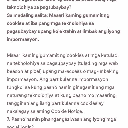
teknolohiya sa pagsubaybay?
Sa madaling salita: Maaari kaming gumamit ng
cookies at iba pang mga teknolohiya sa
pagsubaybay upang kolektahin at iimbak ang iyong
impormasyon.
Maaari kaming gumamit ng cookies at mga katulad
na teknolohiya sa pagsubaybay (tulad ng mga web
beacon at pixel) upang ma-access o mag-imbak ng
impormasyon. Ang partikular na impormasyon
tungkol sa kung paano namin ginagamit ang mga
naturang teknolohiya at kung paano mo maaaring
tanggihan ang ilang partikular na cookies ay
nakalagay sa aming Cookie Notice.
7. Paano namin pinangangasiwaan ang iyong mga
social login?