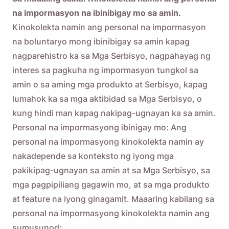
na impormasyon na ibinibigay mo sa amin.
Kinokolekta namin ang personal na impormasyon
na boluntaryo mong ibinibigay sa amin kapag
nagparehistro ka sa Mga Serbisyo, nagpahayag ng
interes sa pagkuha ng impormasyon tungkol sa
amin o sa aming mga produkto at Serbisyo, kapag
lumahok ka sa mga aktibidad sa Mga Serbisyo, o
kung hindi man kapag nakipag-ugnayan ka sa amin.
Personal na impormasyong ibinigay mo: Ang
personal na impormasyong kinokolekta namin ay
nakadepende sa konteksto ng iyong mga
pakikipag-ugnayan sa amin at sa Mga Serbisyo, sa
mga pagpipiliang gagawin mo, at sa mga produkto
at feature na iyong ginagamit. Maaaring kabilang sa
personal na impormasyong kinokolekta namin ang
sumusunod: