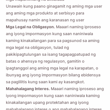
Unawain kung paano ginagamit ng aming mga user
ang aming mga produkto at serbisyo para
mapahusay namin ang karanasan ng user
Mga Legal na Obligasyon.
Maaari naming iproseso
ang iyong impormasyon kung saan naniniwala
kaming kinakailangan para sa pagsunod sa aming
mga legal na obligasyon, tulad ng
pakikipagtulungan sa isang tagapagpatupad ng
Paalalahanan mo ako 🔔
batas o ahensya ng regulasyon, gamitin o
ipagtanggol ang aming mga legal na karapatan, o
Padalhan ang iyong sarili ng paalala na i-
ibunyag ang iyong impormasyon bilang ebidensya
download ang Viddly kapag bumalik ka sa
sa paglilitis kung saan kami ay kasangkot.
MacOS o Windows PC.
Mahahalagang Interes.
Maaari naming iproseso ang
iyong impormasyon kung saan naniniwala kaming
Name
kinakailangan upang protektahan ang iyong
mahahalagang interes o ang mahahalagang interes