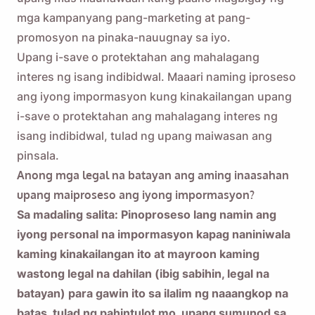
mga kampanyang pang-marketing at pang-
promosyon na pinaka-nauugnay sa iyo.
Upang i-save o protektahan ang mahalagang
interes ng isang indibidwal. Maaari naming iproseso
ang iyong impormasyon kung kinakailangan upang
i-save o protektahan ang mahalagang interes ng
isang indibidwal, tulad ng upang maiwasan ang
pinsala.
Anong mga legal na batayan ang aming inaasahan
upang maiproseso ang iyong impormasyon?
Sa madaling salita: Pinoproseso lang namin ang
iyong personal na impormasyon kapag naniniwala
kaming kinakailangan ito at mayroon kaming
wastong legal na dahilan (ibig sabihin, legal na
batayan) para gawin ito sa ilalim ng naaangkop na
batas, tulad ng pahintulot mo, upang sumunod sa