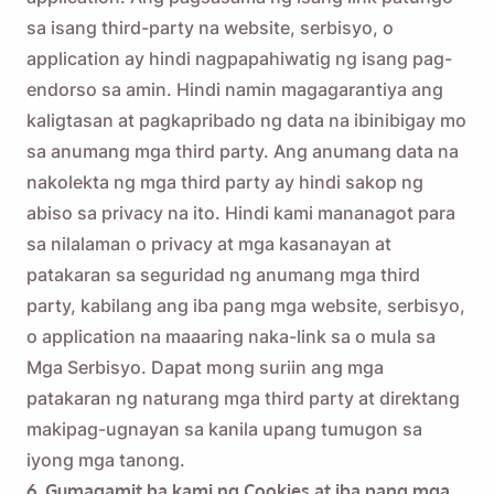
sa isang third-party na website, serbisyo, o
application ay hindi nagpapahiwatig ng isang pag-
endorso sa amin. Hindi namin magagarantiya ang
kaligtasan at pagkapribado ng data na ibinibigay mo
sa anumang mga third party. Ang anumang data na
nakolekta ng mga third party ay hindi sakop ng
abiso sa privacy na ito. Hindi kami mananagot para
sa nilalaman o privacy at mga kasanayan at
patakaran sa seguridad ng anumang mga third
party, kabilang ang iba pang mga website, serbisyo,
o application na maaaring naka-link sa o mula sa
Mga Serbisyo. Dapat mong suriin ang mga
patakaran ng naturang mga third party at direktang
makipag-ugnayan sa kanila upang tumugon sa
iyong mga tanong.
6. Gumagamit ba kami ng Cookies at iba pang mga