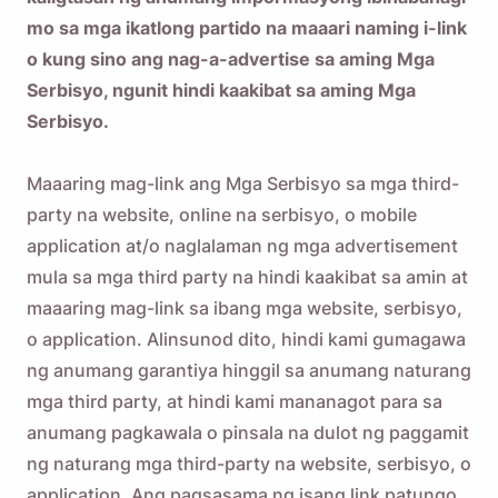
mo sa mga ikatlong partido na maaari naming i-link
o kung sino ang nag-a-advertise sa aming Mga
Serbisyo, ngunit hindi kaakibat sa aming Mga
Serbisyo.
Maaaring mag-link ang Mga Serbisyo sa mga third-
party na website, online na serbisyo, o mobile
application at/o naglalaman ng mga advertisement
mula sa mga third party na hindi kaakibat sa amin at
maaaring mag-link sa ibang mga website, serbisyo,
o application. Alinsunod dito, hindi kami gumagawa
ng anumang garantiya hinggil sa anumang naturang
mga third party, at hindi kami mananagot para sa
anumang pagkawala o pinsala na dulot ng paggamit
ng naturang mga third-party na website, serbisyo, o
application. Ang pagsasama ng isang link patungo