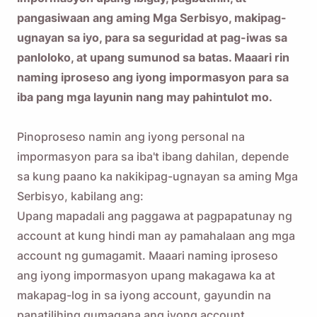
pangasiwaan ang aming Mga Serbisyo, makipag-
ugnayan sa iyo, para sa seguridad at pag-iwas sa
panloloko, at upang sumunod sa batas. Maaari rin
naming iproseso ang iyong impormasyon para sa
iba pang mga layunin nang may pahintulot mo.
Pinoproseso namin ang iyong personal na
impormasyon para sa iba't ibang dahilan, depende
sa kung paano ka nakikipag-ugnayan sa aming Mga
Serbisyo, kabilang ang:
Upang mapadali ang paggawa at pagpapatunay ng
account at kung hindi man ay pamahalaan ang mga
account ng gumagamit. Maaari naming iproseso
ang iyong impormasyon upang makagawa ka at
makapag-log in sa iyong account, gayundin na
panatilihing gumagana ang iyong account.