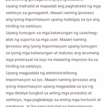
Upang maihatid at mapadali ang paghahatid ng mga
serbisyo sa gumagamit. Maaari naming iproseso
ang iyong impormasyon upang maibigay sa iyo ang
hiniling na serbisyo.
Upang tumugon sa mga katanungan ng user/mag-
alok ng suporta sa mga user. Maaari naming
iproseso ang iyong impormasyon upang tumugon
sa iyong mga katanungan at malutas ang anumang
mga potensyal na isyu na maaaring mayroon ka sa
hiniling na serbisyo.
Upang magpadala ng administratibong
impormasyon sa iyo. Maaari naming iproseso ang
iyong impormasyon upang magpadala sa iyo ng
mga detalye tungkol sa aming mga produkto at
serbisyo, mga pagbabago sa aming mga tuntunin at
patakaran, at iba pang katulad na impormasyon.