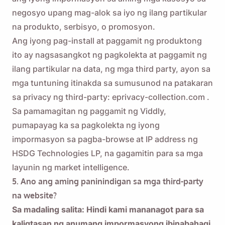
negosyo upang mag-alok sa iyo ng ilang partikular
na produkto, serbisyo, o promosyon.
Ang iyong pag-install at paggamit ng produktong
ito ay nagsasangkot ng pagkolekta at paggamit ng
ilang partikular na data, ng mga third party, ayon sa
mga tuntuning itinakda sa sumusunod na patakaran
sa privacy ng third-party:
eprivacy-collection.com
.
Sa pamamagitan ng paggamit ng Viddly,
pumapayag ka sa pagkolekta ng iyong
impormasyon sa pagba-browse at IP address ng
HSDG Technologies LP, na gagamitin para sa mga
layunin ng market intelligence.
5. Ano ang aming paninindigan sa mga third-party
na website?
Sa madaling salita: Hindi kami mananagot para sa
kaligtasan ng anumang impormasyong ibinabahagi