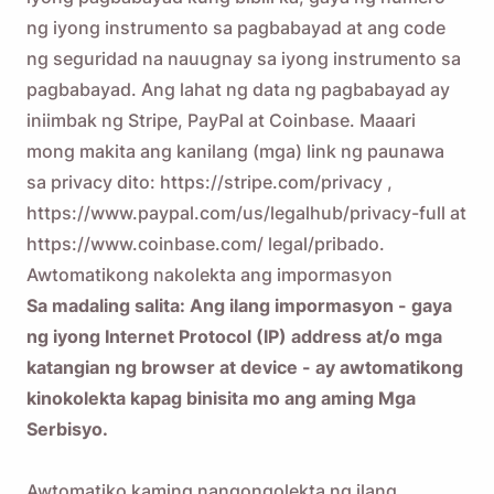
ng iyong instrumento sa pagbabayad at ang code
ng seguridad na nauugnay sa iyong instrumento sa
pagbabayad. Ang lahat ng data ng pagbabayad ay
iniimbak ng Stripe, PayPal at Coinbase. Maaari
mong makita ang kanilang (mga) link ng paunawa
sa privacy dito:
https://stripe.com/privacy
,
https://www.paypal.com/us/legalhub/privacy-full
at
https://www.coinbase.com/ legal/pribado.
Awtomatikong nakolekta ang impormasyon
Sa madaling salita: Ang ilang impormasyon - gaya
ng iyong Internet Protocol (IP) address at/o mga
katangian ng browser at device - ay awtomatikong
kinokolekta kapag binisita mo ang aming Mga
Serbisyo.
Awtomatiko kaming nangongolekta ng ilang