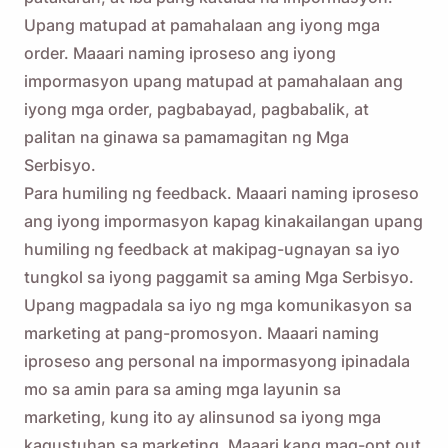
Upang matupad at pamahalaan ang iyong mga
order. Maaari naming iproseso ang iyong
impormasyon upang matupad at pamahalaan ang
iyong mga order, pagbabayad, pagbabalik, at
palitan na ginawa sa pamamagitan ng Mga
Serbisyo.
Para humiling ng feedback. Maaari naming iproseso
ang iyong impormasyon kapag kinakailangan upang
humiling ng feedback at makipag-ugnayan sa iyo
tungkol sa iyong paggamit sa aming Mga Serbisyo.
Upang magpadala sa iyo ng mga komunikasyon sa
marketing at pang-promosyon. Maaari naming
iproseso ang personal na impormasyong ipinadala
mo sa amin para sa aming mga layunin sa
marketing, kung ito ay alinsunod sa iyong mga
kagustuhan sa marketing. Maaari kang mag-opt out