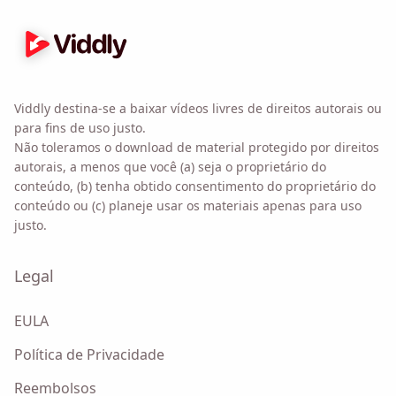
Email
Ao marcar esta opção, você concorda com nossa
Política
Viddly destina-se a baixar vídeos livres de direitos autorais ou
de Privacidade
.
para fins de uso justo.
Não toleramos o download de material protegido por direitos
Enviar
autorais, a menos que você (a) seja o proprietário do
conteúdo, (b) tenha obtido consentimento do proprietário do
conteúdo ou (c) planeje usar os materiais apenas para uso
justo.
Legal
EULA
Política de Privacidade
Reembolsos