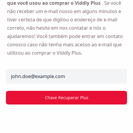
que você usou ao comprar o Viddly Plus
. Se você
não receber um e-mail nosso em alguns minutos e
tiver certeza de que digitou o endereço de e-mail
correto, não hesite em nos contatar e nós o
ajudaremos! Você também pode entrar em contato
conosco caso não tenha mais acesso ao e-mail que
utilizou ao comprar o Viddly Plus.
email
Lembre-me 🔔
Envie a si mesmo um lembrete para baixar o
Chave Recuperar Plus
Viddly quando voltar ao MacOS ou Windows PC.
Name