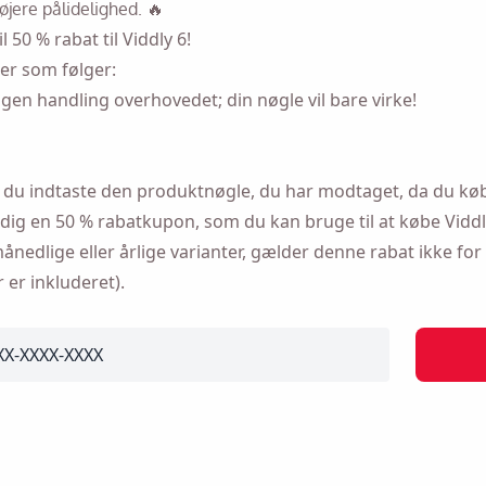
øjere pålidelighed. 🔥
l 50 % rabat til Viddly 6!
Mind mig 🔔
er som følger:
gen handling overhovedet; din nøgle vil bare virke!
påmindelse om at downloade Viddly, når du er tilbag
MacOS eller Windows PC.
skal du indtaste den produktnøgle, du har modtaget, da du køb
 dig en 50 % rabatkupon, som du kan bruge til at købe Viddly
edlige eller årlige varianter, gælder denne rabat ikke for 
er inkluderet).
ne mulighed accepterer du vores
privatlivspolitik
.
Sende