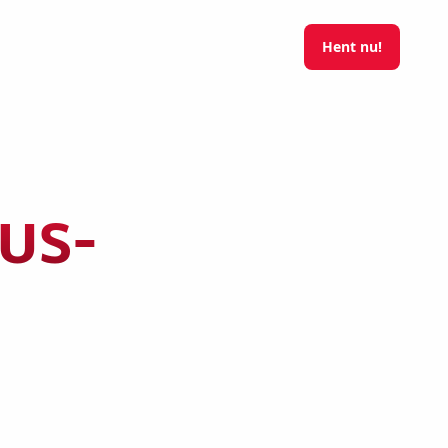
Hent nu!
us-