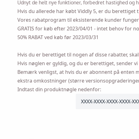
Udnyt de helt nye funktioner, forbedret hastighed og h
Hvis du allerede har købt Viddly 5, er du berettiget ti
Vores rabatprogram til eksisterende kunder funger
GRATIS for køb efter 2023/04/01 - intet behov for no
Send dig selv en 
50% RABAT ved køb før 2023/03/31
Hvis du er berettiget til nogen af ​​disse rabatter, 
Name
Hvis nøglen er gyldig, og du er berettiget, sender vi
Bemærk venligst, at hvis du er abonnent på enten mån
ekstra omkostninger (større versionsopgraderinger 
Email
Indtast din produktnøgle nedenfor:
pkey
Ved at markere den