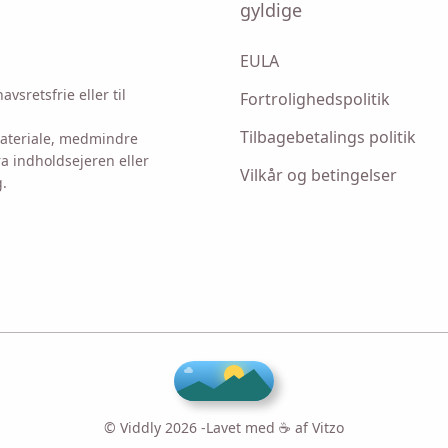
gyldige
EULA
vsretsfrie eller til
Fortrolighedspolitik
Tilbagebetalings politik
 materiale, medmindre
ra indholdsejeren eller
Vilkår og betingelser
g.
♥
© Viddly 2026 -
Lavet med ☕ af
Vitzo