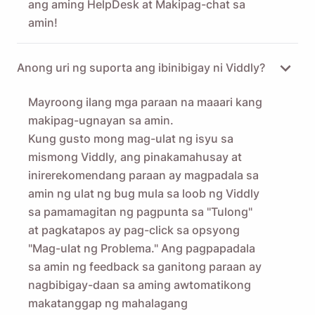
ang aming HelpDesk
at Makipag-chat sa
amin!
Anong uri ng suporta ang ibinibigay ni Viddly?
Mayroong ilang mga paraan na maaari kang
makipag-ugnayan sa amin.
Kung gusto mong mag-ulat ng isyu sa
mismong Viddly, ang pinakamahusay at
inirerekomendang paraan ay magpadala sa
amin ng ulat ng bug mula sa loob ng Viddly
sa pamamagitan ng pagpunta sa "Tulong"
at pagkatapos ay pag-click sa opsyong
"Mag-ulat ng Problema." Ang pagpapadala
sa amin ng feedback sa ganitong paraan ay
nagbibigay-daan sa aming awtomatikong
makatanggap ng mahalagang