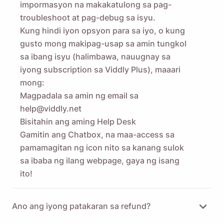
impormasyon na makakatulong sa pag-
troubleshoot at pag-debug sa isyu.
Kung hindi iyon opsyon para sa iyo, o kung
gusto mong makipag-usap sa amin tungkol
sa ibang isyu (halimbawa, nauugnay sa
iyong subscription sa Viddly Plus), maaari
mong:
Magpadala sa amin ng email sa
help@viddly.net
Bisitahin ang aming
Help Desk
Gamitin ang Chatbox, na maa-access sa
pamamagitan ng icon nito sa kanang sulok
sa ibaba ng ilang webpage, gaya ng isang
ito!
Ano ang iyong patakaran sa refund?