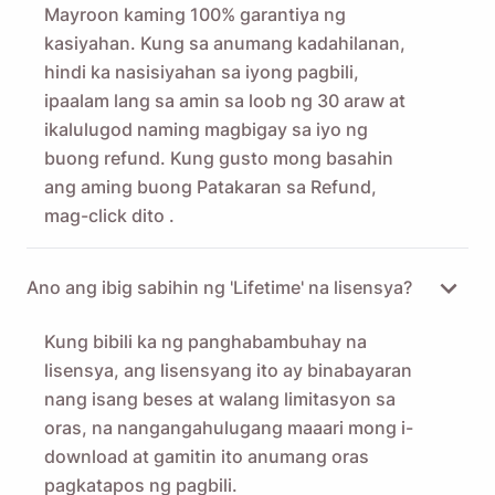
Mayroon kaming 100% garantiya ng
kasiyahan. Kung sa anumang kadahilanan,
hindi ka nasisiyahan sa iyong pagbili,
ipaalam lang sa amin sa loob ng 30 araw at
ikalulugod naming magbigay sa iyo ng
buong refund. Kung gusto mong basahin
ang aming buong Patakaran sa Refund,
mag-click
dito
.
Ano ang ibig sabihin ng 'Lifetime' na lisensya?
Kung bibili ka ng panghabambuhay na
lisensya, ang lisensyang ito ay binabayaran
nang isang beses at walang limitasyon sa
oras, na nangangahulugang maaari mong i-
download at gamitin ito anumang oras
pagkatapos ng pagbili.