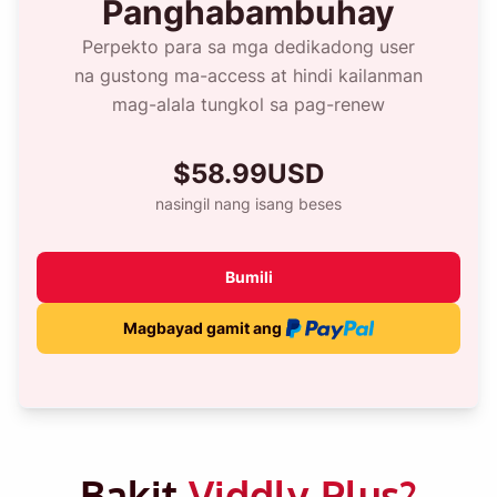
Panghabambuhay
Perpekto para sa mga dedikadong user
na gustong ma-access at hindi kailanman
mag-alala tungkol sa pag-renew
$58.99USD
nasingil nang isang beses
Bumili
Magbayad gamit ang
Bakit
Viddly Plus?