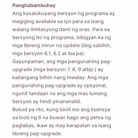
Panghabambuhay
Ang kasalukuyang bersyon ng programa ay
magiging available sa iyo para sa isang
walang limitasyong dami ng oras. Para sa
bersyong ito ng programa, bibigyan ka ng
mga libreng minor na update (ibig sabihin,
mga bersyon 6.1, 6.2 at iba pa).
Gayunpaman, ang mga pangunahing pag-
upgrade (mga bersyon 7, 8, 9 atbp.) ay
kailangang bilhin nang hiwalay. Ang mga
pangunahing pag-upgrade ay opsyonal,
ngunit tandaan na ang mga mas lumang
bersyon ay hindi pinananatili.
Bukod pa rito, kung binili mo ang lisensya
sa loob ng 6 na buwan bago ang petsa ng
paglabas, ikaw ay may karapatan sa isang
libreng pag-upgrade.