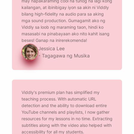
may napakaraming cool na tunog na lagi kong
kailangan, at ibinibigay iyon sa akin ni Viddly
bilang high-fidelity na audio para sa aking
mga sound production. Gumagamit ako ng
Paalalahanan mo ako 🔔
Viddly sa loob ng maraming taon, hindi ko
masasabi na pinabayaan ako nito kahit isang
Padalhan ang iyong sarili ng paalala na i-
beses! Ganap na inirerekomenda!
Jessica Lee
download ang Viddly kapag bumalik ka sa
- Tagagawa ng Musika
MacOS o Windows PC.
Name
Viddly's premium plan has simplified my
Email
teaching process. With automatic URL
detection and the ability to download entire
YouTube channels and playlists, I now gather
resources for my lessons in no time. Extracting
Sa pamamagitan ng pagsuri sa opsyong ito, sumasang-
subtitles along with the video also helped with
ayon ka sa aming
Patakaran sa Privacy
.
accessibility for all my students.