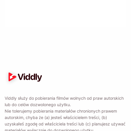
Przypomnij mi 🔔
Wyślij sobie przypomnienie o pobraniu Viddly,
gdy wrócisz do komputera z systemem MacOS
lub Windows.
Name
Viddly służy do pobierania filmów wolnych od praw autorskich
lub do celów dozwolonego użytku.
Email
Nie tolerujemy pobierania materiałów chronionych prawem
autorskim, chyba że (a) jesteś właścicielem treści, (b)
uzyskałeś zgodę od właściciela treści lub (c) planujesz używać
Zaznaczając tę ​​opcję zgadzasz się z naszą
Polityką
materiałów wyłącznie do dozwolonego użytku.