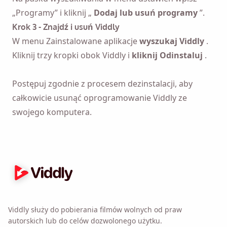
„Programy” i kliknij „
Dodaj lub usuń programy
”.
Krok 3 - Znajdź i usuń Viddly
W menu Zainstalowane aplikacje
wyszukaj Viddly
.
Kliknij trzy kropki obok Viddly i
kliknij Odinstaluj
.
Przypomnij mi 🔔
Postępuj zgodnie z procesem dezinstalacji, aby
całkowicie usunąć oprogramowanie Viddly ze
Wyślij sobie przypomnienie o pobraniu Viddly,
swojego komputera.
gdy wrócisz do komputera z systemem MacOS
lub Windows.
Name
Email
Viddly służy do pobierania filmów wolnych od praw
autorskich lub do celów dozwolonego użytku.