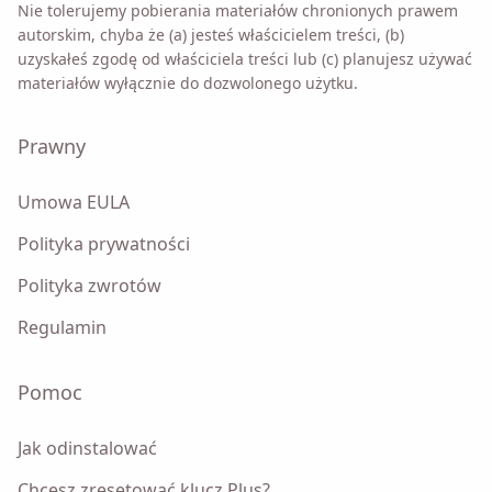
Nie tolerujemy pobierania materiałów chronionych prawem
Zaznaczając tę ​​opcję zgadzasz się z naszą
Polityką
autorskim, chyba że (a) jesteś właścicielem treści, (b)
Prywatności
.
uzyskałeś zgodę od właściciela treści lub (c) planujesz używać
materiałów wyłącznie do dozwolonego użytku.
Wysłać
Prawny
Umowa EULA
Polityka prywatności
Polityka zwrotów
Regulamin
Pomoc
Jak odinstalować
Chcesz zresetować klucz Plus?