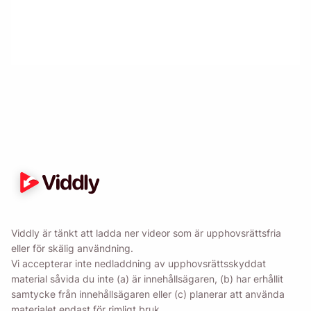
Påminn mig 🔔
Skicka en påminnelse till dig själv om att ladda
ner Viddly när du är tillbaka på MacOS eller
Windows PC.
Name
Viddly är tänkt att ladda ner videor som är upphovsrättsfria
eller för skälig användning.
Email
Vi accepterar inte nedladdning av upphovsrättsskyddat
material såvida du inte (a) är innehållsägaren, (b) har erhållit
samtycke från innehållsägaren eller (c) planerar att använda
Genom att markera det här alternativet godkänner du vår
materialet endast för rimligt bruk.