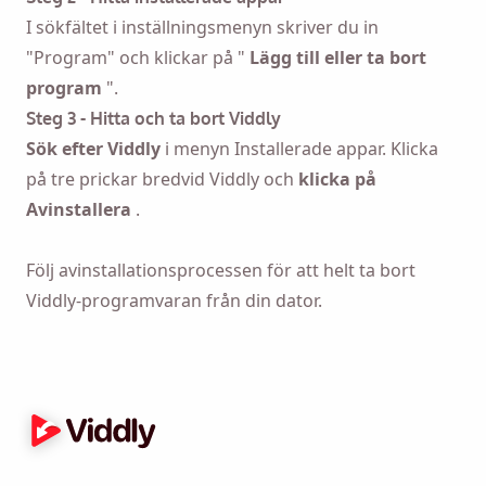
I sökfältet i inställningsmenyn skriver du in
"Program" och klickar på "
Lägg till eller ta bort
program
".
Steg 3 - Hitta och ta bort Viddly
Sök efter Viddly
i menyn Installerade appar. Klicka
på tre prickar bredvid Viddly och
klicka på
Påminn mig 🔔
Avinstallera
.
Skicka en påminnelse till dig själv om att ladda
Följ avinstallationsprocessen för att helt ta bort
ner Viddly när du är tillbaka på MacOS eller
Viddly-programvaran från din dator.
Windows PC.
Name
Email