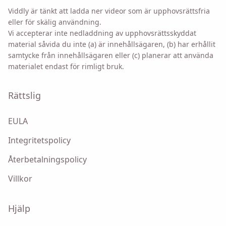
Viddly är tänkt att ladda ner videor som är upphovsrättsfria
eller för skälig användning.
Genom att markera det här alternativet godkänner du
Vi accepterar inte nedladdning av upphovsrättsskyddat
vår
integritetspolicy
.
material såvida du inte (a) är innehållsägaren, (b) har erhållit
samtycke från innehållsägaren eller (c) planerar att använda
materialet endast för rimligt bruk.
Skicka
Rättslig
EULA
Integritetspolicy
Återbetalningspolicy
Villkor
Hjälp