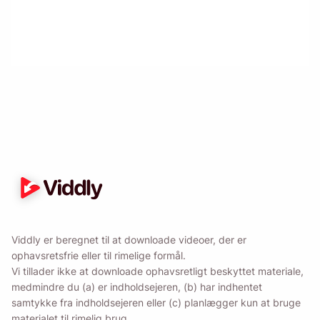
Mind mig 🔔
Send dig selv en påmindelse om at downloade
Viddly, når du er tilbage på MacOS eller
Windows PC.
Name
Viddly er beregnet til at downloade videoer, der er
ophavsretsfrie eller til rimelige formål.
Email
Vi tillader ikke at downloade ophavsretligt beskyttet materiale,
medmindre du (a) er indholdsejeren, (b) har indhentet
samtykke fra indholdsejeren eller (c) planlægger kun at bruge
Ved at markere denne mulighed accepterer du vores
materialet til rimelig brug.