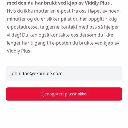
med den du har brukt ved kjøp av Viddly Plus
.
Hvis du ikke mottar en e-post fra oss i løpet av noen
minutter og du er sikker på at du har oppgitt riktig
e-postadresse, ta gjerne kontakt med oss ​​så hjelper
vi deg! Du kan også kontakte oss dersom du ikke
lenger har tilgang til e-posten du brukte ved kjøp av
Viddly Plus.
Minn meg på 🔔
email
Send deg selv en påminnelse om å laste ned
Viddly når du er tilbake på MacOS eller
Gjenopprett plussnøkkel
Windows PC.
Name