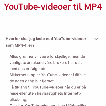
Send deg selv en påminnelse om å laste ned
YouTube-videoer til MP4
Viddly når du er tilbake på MacOS eller
Windows PC.
Name
Hvorfor skal jeg laste ned YouTube-videoer
som MP4-filer?
Email
Alles grunner vil være forskjellige, men de
vanligste årsakene våre brukere har delt
Ved å merke av for dette alternativet godtar du vår
med oss ​​er følgende;
personvernerklæring
.
Sikkerhetskopier YouTube-videoer i tilfelle
de noen gang blir fjernet.
Sende
Få tilgang til YouTube-videoer når du er på
reise eller uten høyhastighets Internett-
tilkobling.
Overfør YouTube-videoer til en MP4-spiller