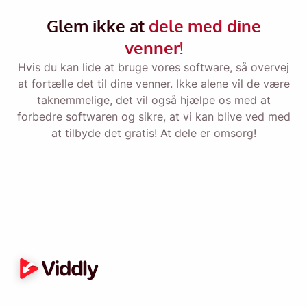
Send dig selv en påmindelse om at downloade
Glem ikke at
dele med dine
Viddly, når du er tilbage på MacOS eller
Windows PC.
venner!
Hvis du kan lide at bruge vores software, så overvej
at fortælle det til dine venner. Ikke alene vil de være
Name
taknemmelige, det vil også hjælpe os med at
forbedre softwaren og sikre, at vi kan blive ved med
at tilbyde det gratis! At dele er omsorg!
Email
Ved at markere denne mulighed accepterer du vores
privatlivspolitik
.
Sende