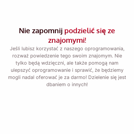
Przypomnij mi 🔔
Wyślij sobie przypomnienie o pobraniu Viddly,
gdy wrócisz do komputera z systemem MacOS
Nie zapomnij
podzielić się ze
lub Windows.
znajomymi!
Jeśli lubisz korzystać z naszego oprogramowania,
Name
rozważ powiedzenie tego swoim znajomym. Nie
tylko będą wdzięczni, ale także pomogą nam
ulepszyć oprogramowanie i sprawić, że będziemy
Email
mogli nadal oferować je za darmo! Dzielenie się jest
dbaniem o innych!
Zaznaczając tę ​​opcję zgadzasz się z naszą
Polityką
Prywatności
.
Wysłać