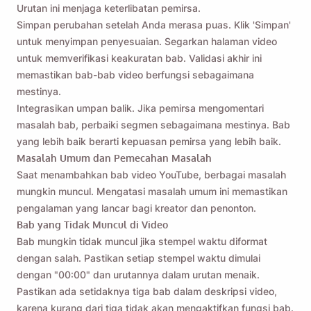
Urutan ini menjaga keterlibatan pemirsa.
Simpan perubahan setelah Anda merasa puas. Klik 'Simpan'
Name
untuk menyimpan penyesuaian. Segarkan halaman video
untuk memverifikasi keakuratan bab. Validasi akhir ini
memastikan bab-bab video berfungsi sebagaimana
Email
mestinya.
Integrasikan umpan balik. Jika pemirsa mengomentari
masalah bab, perbaiki segmen sebagaimana mestinya. Bab
Dengan mencentang opsi ini, Anda menyetujui
Kebijakan
yang lebih baik berarti kepuasan pemirsa yang lebih baik.
Privasi
kami.
Masalah Umum dan Pemecahan Masalah
Saat menambahkan bab video YouTube, berbagai masalah
mungkin muncul. Mengatasi masalah umum ini memastikan
Mengirim
pengalaman yang lancar bagi kreator dan penonton.
Bab yang Tidak Muncul di Video
Bab mungkin tidak muncul jika stempel waktu diformat
dengan salah. Pastikan setiap stempel waktu dimulai
dengan "00:00" dan urutannya dalam urutan menaik.
Pastikan ada setidaknya tiga bab dalam deskripsi video,
karena kurang dari tiga tidak akan mengaktifkan fungsi bab.