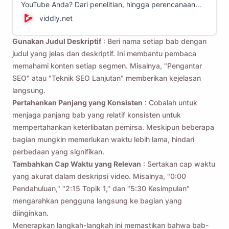
YouTube Anda? Dari penelitian, hingga perencanaan
pengambilan gambar, kami akan membahas semua
viddly.net
yang perlu Anda ketahui tentang perencanaan video
YouTube di sini!
Gunakan Judul Deskriptif
: Beri nama setiap bab dengan
judul yang jelas dan deskriptif. Ini membantu pembaca
memahami konten setiap segmen. Misalnya, "Pengantar
SEO" atau "Teknik SEO Lanjutan" memberikan kejelasan
langsung.
Pertahankan Panjang yang Konsisten
: Cobalah untuk
menjaga panjang bab yang relatif konsisten untuk
mempertahankan keterlibatan pemirsa. Meskipun beberapa
bagian mungkin memerlukan waktu lebih lama, hindari
perbedaan yang signifikan.
Tambahkan Cap Waktu yang Relevan
: Sertakan cap waktu
yang akurat dalam deskripsi video. Misalnya, "0:00
Pendahuluan," "2:15 Topik 1," dan "5:30 Kesimpulan"
mengarahkan pengguna langsung ke bagian yang
diinginkan.
Menerapkan langkah-langkah ini memastikan bahwa bab-