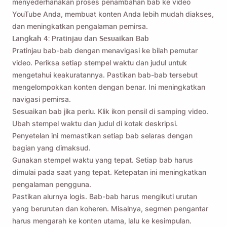
menyederhanakan proses penambahan bab ke video
YouTube Anda, membuat konten Anda lebih mudah diakses,
dan meningkatkan pengalaman pemirsa.
Langkah 4: Pratinjau dan Sesuaikan Bab
Pratinjau bab-bab dengan menavigasi ke bilah pemutar
video. Periksa setiap stempel waktu dan judul untuk
mengetahui keakuratannya. Pastikan bab-bab tersebut
mengelompokkan konten dengan benar. Ini meningkatkan
navigasi pemirsa.
Sesuaikan bab jika perlu. Klik ikon pensil di samping video.
Ubah stempel waktu dan judul di kotak deskripsi.
Penyetelan ini memastikan setiap bab selaras dengan
bagian yang dimaksud.
Gunakan stempel waktu yang tepat. Setiap bab harus
Ingatkan saya 🔔
dimulai pada saat yang tepat. Ketepatan ini meningkatkan
pengalaman pengguna.
Kirimi diri Anda pengingat untuk mengunduh
Pastikan alurnya logis. Bab-bab harus mengikuti urutan
Viddly saat Anda kembali menggunakan
yang berurutan dan koheren. Misalnya, segmen pengantar
MacOS atau PC Windows.
harus mengarah ke konten utama, lalu ke kesimpulan.