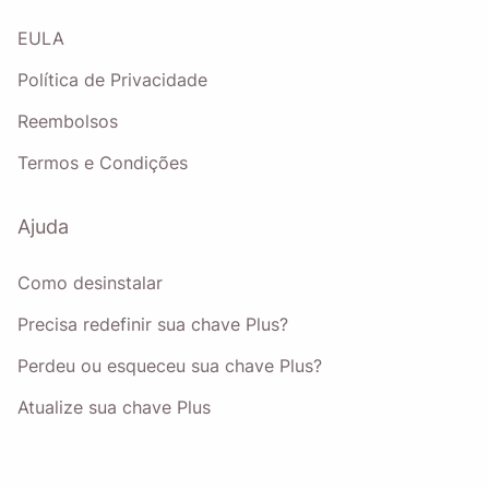
Name
EULA
Política de Privacidade
Email
Reembolsos
Termos e Condições
Ao marcar esta opção, você concorda com nossa
Política
de Privacidade
.
Ajuda
Enviar
Como desinstalar
Precisa redefinir sua chave Plus?
Perdeu ou esqueceu sua chave Plus?
Atualize sua chave Plus