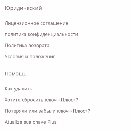
Юридический
Name
Лицензионное соглашение
политика конфиденциальности
Email
Политика возврата
Условия и положения
Устанавливая этот флажок, вы соглашаетесь с нашей
Политикой конфиденциальности
.
Помощь
Отправлять
Как удалить
Хотите сбросить ключ «Плюс»?
Потеряли или забыли ключ «Плюс»?
Atualize sua chave Plus