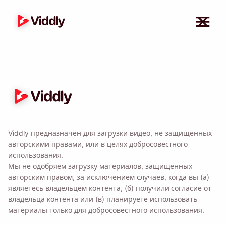
Viddly предназначен для загрузки видео, не защищенных
авторскими правами, или в целях добросовестного
использования.
Напомни мне 🔔
Мы не одобряем загрузку материалов, защищенных
авторским правом, за исключением случаев, когда вы (а)
являетесь владельцем контента, (б) получили согласие от
Отправьте себе напоминание о загрузке
владельца контента или (в) планируете использовать
Viddly, когда вернетесь на ПК с MacOS или
материалы только для добросовестного использования.
Windows.