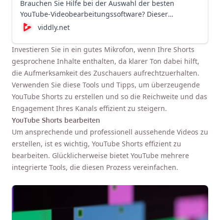
Brauchen Sie Hilfe bei der Auswahl der besten
YouTube-Videobearbeitungssoftware? Dieser
Leitfaden führt Sie durch verschiedene Videoeditoren
viddly.net
und hilft Ihnen, die beste Option für Ihre
Videobearbeitungsanforderungen auszuwählen!
Investieren Sie in ein gutes Mikrofon, wenn Ihre Shorts
gesprochene Inhalte enthalten, da klarer Ton dabei hilft,
die Aufmerksamkeit des Zuschauers aufrechtzuerhalten.
Verwenden Sie diese Tools und Tipps, um überzeugende
YouTube Shorts zu erstellen und so die Reichweite und das
Engagement Ihres Kanals effizient zu steigern.
YouTube Shorts bearbeiten
Um ansprechende und professionell aussehende Videos zu
erstellen, ist es wichtig, YouTube Shorts effizient zu
bearbeiten. Glücklicherweise bietet YouTube mehrere
integrierte Tools, die diesen Prozess vereinfachen.