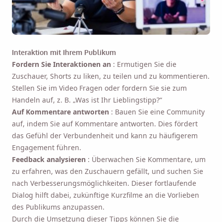
Interaktion mit Ihrem Publikum
Fordern Sie Interaktionen an
: Ermutigen Sie die
Zuschauer, Shorts zu liken, zu teilen und zu kommentieren.
Stellen Sie im Video Fragen oder fordern Sie sie zum
Handeln auf, z. B. „Was ist Ihr Lieblingstipp?“
Auf Kommentare antworten
: Bauen Sie eine Community
Erinnere mich 🔔
auf, indem Sie auf Kommentare antworten. Dies fördert
das Gefühl der Verbundenheit und kann zu häufigerem
Senden Sie sich selbst eine Erinnerung zum
Engagement führen.
Herunterladen von Viddly, wenn Sie wieder an
Feedback analysieren
: Überwachen Sie Kommentare, um
einem MacOS- oder Windows-PC sind.
zu erfahren, was den Zuschauern gefällt, und suchen Sie
nach Verbesserungsmöglichkeiten. Dieser fortlaufende
Dialog hilft dabei, zukünftige Kurzfilme an die Vorlieben
Name
des Publikums anzupassen.
Durch die Umsetzung dieser Tipps können Sie die