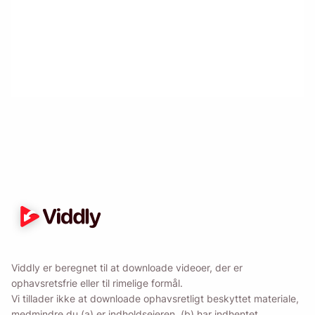
Mind mig 🔔
Send dig selv en påmindelse om at downloade
Viddly, når du er tilbage på MacOS eller
Windows PC.
Name
Viddly er beregnet til at downloade videoer, der er
Email
ophavsretsfrie eller til rimelige formål.
Vi tillader ikke at downloade ophavsretligt beskyttet materiale,
medmindre du (a) er indholdsejeren, (b) har indhentet