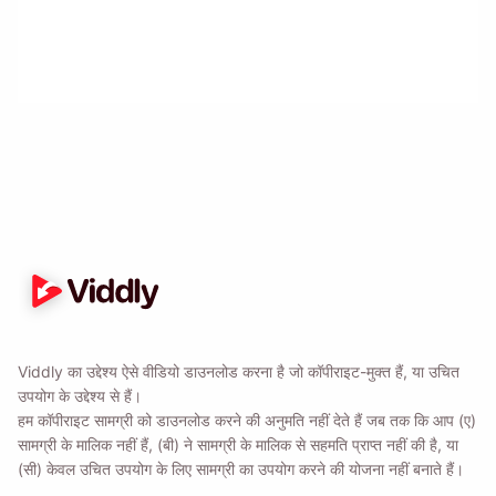
मुझे याद दिलाएं 🔔
जब आप MacOS या Windows PC पर वापस आ जाएं तो
Viddly डाउनलोड करने के लिए स्वयं को एक अनुस्मारक भेजें।
Name
Viddly का उद्देश्य ऐसे वीडियो डाउनलोड करना है जो कॉपीराइट-मुक्त हैं, या उचित
Email
उपयोग के उद्देश्य से हैं।
हम कॉपीराइट सामग्री को डाउनलोड करने की अनुमति नहीं देते हैं जब तक कि आप (ए)
सामग्री के मालिक नहीं हैं, (बी) ने सामग्री के मालिक से सहमति प्राप्त नहीं की है, या
इस विकल्प को चेक करके आप हमारी
गोपनीयता नीति
से सहमत होते हैं।
(सी) केवल उचित उपयोग के लिए सामग्री का उपयोग करने की योजना नहीं बनाते हैं।