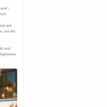
 und -
lich
eme wie
en, um ein
ät und
allgemeine
 wenn