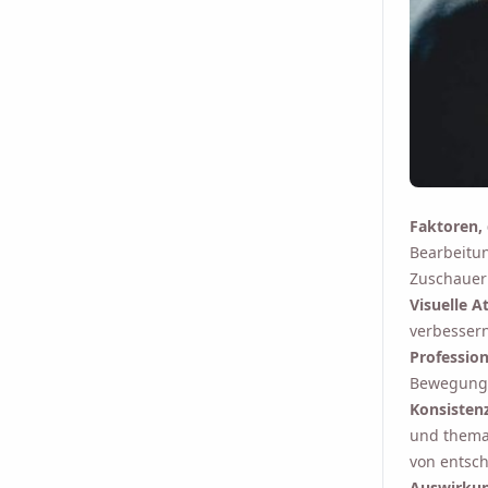
Email
Indem Sie diese Opt
Faktoren,
Bearbeitun
Zuschauer
Visuelle At
verbessern 
Profession
Bewegungs
Konsisten
und themat
von entsch
Auswirkun