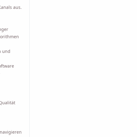
Kanals aus.
nger
gorithmen
n und
oftware
e
Qualität
 navigieren