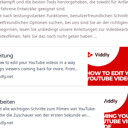
kämpft und die besten Tools hervorgehoben, die sowohl für Anfä
rfahrene Entwickler geeignet sind.
ie nach leistungsstarken Funktionen, benutzerfreundlichen Schnitt
tfreundlichen Optionen suchen, bei uns sind Sie an der richtigen
beginnen, lesen Sie unbedingt unsere Anleitungen zur Videobear
deofilmen, falls Sie das noch nicht getan haben …
itung
ow to edit your YouTube videos in a way
eps viewers coming back for more. From
 best tips and tricks, we cover it all here!
ddly.net
beiten
d alle wichtigen Schritte zum Filmen von YouTube-
 die die Zuschauer von der ersten Sekunde an
 Wir stellen Ihnen eine Anleitung zum Videofilmen
ddly.net
fügung, die Sie durch den gesamten Prozess führt!