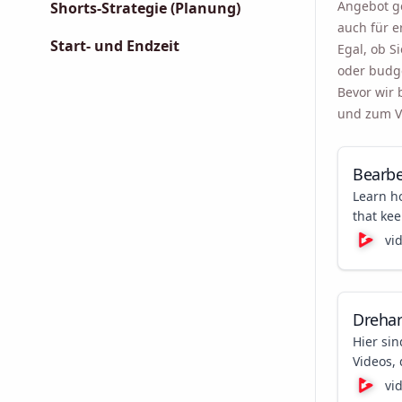
Angebot ge
Shorts-Strategie (Planung)
auch für e
Start- und Endzeit
Egal, ob S
oder budge
Bevor wir 
und zum Vi
Bearbe
Learn h
that ke
tools to
vi
Drehar
Hier sin
Videos,
fesseln.
vi
zur Ver