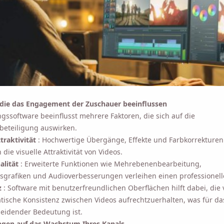
ion aktivieren, stimmen Sie unserer
Datenschutzrichtlinie
zu.
Schicken
 die das Engagement der Zuschauer beeinflussen
gssoftware beeinflusst mehrere Faktoren, die sich auf die
beteiligung auswirken.
traktivität
: Hochwertige Übergänge, Effekte und Farbkorrekturen
die visuelle Attraktivität von Videos.
alität
: Erweiterte Funktionen wie Mehrebenenbearbeitung,
grafiken und Audioverbesserungen verleihen einen professionell
z
: Software mit benutzerfreundlichen Oberflächen hilft dabei, die 
ische Konsistenz zwischen Videos aufrechtzuerhalten, was für d
eidender Bedeutung ist.
gen auf das Wachstum Ihres Kanals