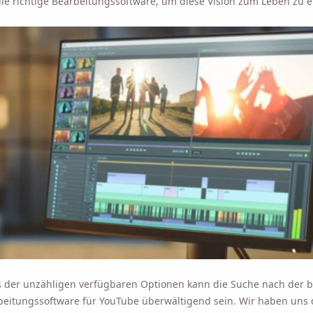
die richtige Bearbeitungssoftware, um diese Vision zum Leben zu 
s der unzähligen verfügbaren Optionen kann die Suche nach der 
beitungssoftware für YouTube überwältigend sein. Wir haben uns 