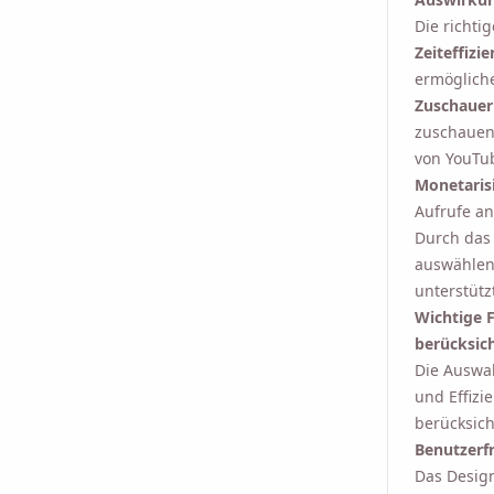
Die richti
Zeiteffizie
ermöglich
Zuschaue
zuschauen,
von YouTub
Monetaris
Aufrufe an
Durch das 
auswählen,
unterstütz
Wichtige 
berücksich
Die Auswah
und Effizi
berücksich
Benutzerf
Das Design