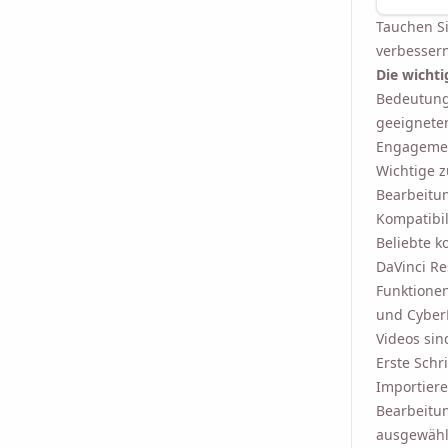
Tauchen Si
verbessern
Die wichti
Bedeutung
geeigneten
Engagemen
Wichtige z
Bearbeitun
Kompatibil
Beliebte k
DaVinci Re
Funktionen
und CyberL
Videos sin
Erste Schr
Importiere
Bearbeitun
ausgewähl