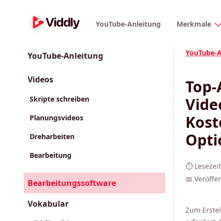
YouTube-Anleitung
Merkmale
YouTube-A
YouTube-Anleitung
Videos
Top-
Skripte schreiben
Vide
Kost
Planungsvideos
Opti
Dreharbeiten
Bearbeitung
⏱ Lesezeit
📅 Veröffe
Bearbeitungssoftware
Vokabular
Zum Erstel