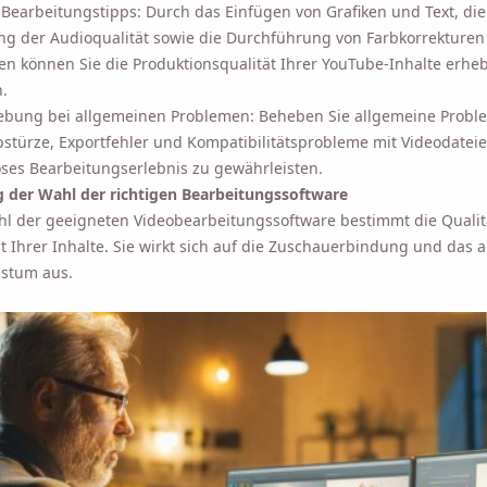
 Bearbeitungstipps: Durch das Einfügen von Grafiken und Text, die
g der Audioqualität sowie die Durchführung von Farbkorrekturen
n können Sie die Produktionsqualität Ihrer YouTube-Inhalte erheb
.
ebung bei allgemeinen Problemen: Beheben Sie allgemeine Probl
stürze, Exportfehler und Kompatibilitätsprobleme mit Videodatei
ses Bearbeitungserlebnis zu gewährleisten.
 der Wahl der richtigen Bearbeitungssoftware
hl der geeigneten Videobearbeitungssoftware bestimmt die Qualit
tät Ihrer Inhalte. Sie wirkt sich auf die Zuschauerbindung und das 
stum aus.
Erinnere mich 🔔
elbst eine Erinnerung zum Herunterladen von Viddly,
ieder an einem MacOS- oder Windows-PC sind.