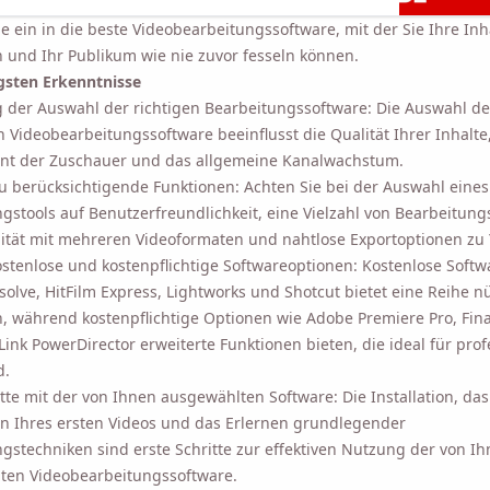
e ein in die beste Videobearbeitungssoftware, mit der Sie Ihre Inh
 und Ihr Publikum wie nie zuvor fesseln können.
gsten Erkenntnisse
 der Auswahl der richtigen Bearbeitungssoftware: Die Auswahl de
 Videobearbeitungssoftware beeinflusst die Qualität Ihrer Inhalte
t der Zuschauer und das allgemeine Kanalwachstum.
u berücksichtigende Funktionen: Achten Sie bei der Auswahl eines
gstools auf Benutzerfreundlichkeit, eine Vielzahl von Bearbeitungs
ität mit mehreren Videoformaten und nahtlose Exportoptionen zu
ostenlose und kostenpflichtige Softwareoptionen: Kostenlose Softw
solve, HitFilm Express, Lightworks und Shotcut bietet eine Reihe nü
, während kostenpflichtige Optionen wie Adobe Premiere Pro, Fina
ink PowerDirector erweiterte Funktionen bieten, die ideal für prof
d.
itte mit der von Ihnen ausgewählten Software: Die Installation, das
n Ihres ersten Videos und das Erlernen grundlegender
gstechniken sind erste Schritte zur effektiven Nutzung der von I
ten Videobearbeitungssoftware.