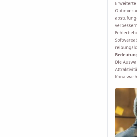
Erweiterte
Optimierun
abstufunge
verbessern
Fehlerbeh
Softwareab
reibungslo
Bedeutung
Die Auswa
Attraktivi
Kanalwach
Senden Sie sich s
Sie w
Name