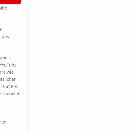
alte
r
, das
tools,
 YouTube.
are wie
tzlicher
l Cut Pro
essionelle
hnen