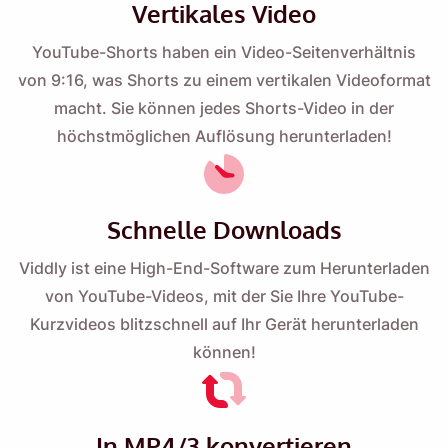
Vertikales Video
YouTube-Shorts haben ein Video-Seitenverhältnis
von 9:16, was Shorts zu einem vertikalen Videoformat
macht. Sie können jedes Shorts-Video in der
höchstmöglichen Auflösung herunterladen!
Schnelle Downloads
Viddly ist eine High-End-Software zum Herunterladen
von YouTube-Videos, mit der Sie Ihre YouTube-
Erinnere mich 🔔
Kurzvideos blitzschnell auf Ihr Gerät herunterladen
können!
Senden Sie sich selbst eine Erinnerung zum
Herunterladen von Viddly, wenn Sie wieder an
einem MacOS- oder Windows-PC sind.
In MP4/3 konvertieren