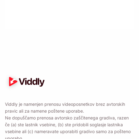
Opomni me 🔔
Pošljite si opomnik za prenos Viddly, ko se
vrnete v MacOS ali Windows PC.
Name
Viddly je namenjen prenosu videoposnetkov brez avtorskih
Email
pravic ali za namene poštene uporabe.
Ne dopuščamo prenosa avtorsko zaščitenega gradiva, razen
če (a) ste lastnik vsebine, (b) ste pridobili soglasje lastnika
Če izberete to možnost, se strinjate z našim
pravilnikom o
vsebine ali (c) nameravate uporabiti gradivo samo za pošteno
zasebnosti
.
uporabo.