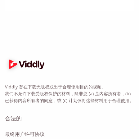
提醒我🔔
当您返回 MacOS 或 Windows PC 时，向自己发送
提醒以下载 Viddly。
Name
Viddly 旨在下载无版权或出于合理使用目的的视频。
Email
我们不允许下载受版权保护的材料，除非您 (a) 是内容所有者，(b)
已获得内容所有者的同意，或 (c) 计划仅将这些材料用于合理使用。
勾选此选项，即表示您同意我们的
隐私政策
。
合法的
发送
最终用户许可协议