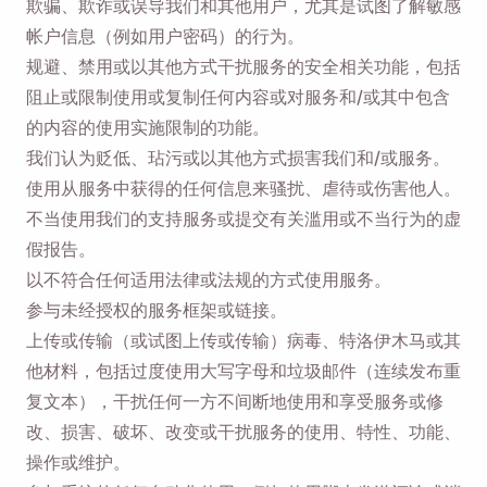
欺骗、欺诈或误导我们和其他用户，尤其是试图了解敏感
帐户信息（例如用户密码）的行为。
规避、禁用或以其他方式干扰服务的安全相关功能，包括
阻止或限制使用或复制任何内容或对服务和/或其中包含
的内容的使用实施限制的功能。
我们认为贬低、玷污或以其他方式损害我们和/或服务。
使用从服务中获得的任何信息来骚扰、虐待或伤害他人。
不当使用我们的支持服务或提交有关滥用或不当行为的虚
假报告。
以不符合任何适用法律或法规的方式使用服务。
提醒我🔔
参与未经授权的服务框架或链接。
上传或传输（或试图上传或传输）病毒、特洛伊木马或其
当您返回 MacOS 或 Windows PC 时，向自己发送
他材料，包括过度使用大写字母和垃圾邮件（连续发布重
提醒以下载 Viddly。
复文本），干扰任何一方不间断地使用和享受服务或修
改、损害、破坏、改变或干扰服务的使用、特性、功能、
Name
操作或维护。