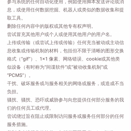
参与系统的任何自动化使用，例如使用脚本发送评论或消
息，或使用任何数据挖掘、机器人或类似的数据收集和提
Email
取工具。
删除任何内容中的版权或其他专有权声明。
勾选此选项，即表示您同意我们的
隐私政策
。
尝试冒充其他用户或个人或使用其他用户的用户名。
上传或传输（或尝试上传或传输）任何充当被动或主动信
发送
息收集或传输机制的材料，包括但不限于清晰的图形交换
格式（“gif”）、1×1 像素、网络错误、cookie或其他类
似设备（有时称为“间谍软件”或“被动收集机制”或
“PCMS”）。
干扰、破坏服务或与服务相关的网络或服务，或造成不当
负担。
骚扰、骚扰、恐吓或威胁参与向您提供任何部分服务的我
们的任何员工或代理。
尝试绕过旨在阻止或限制访问服务或服务任何部分的任何
服务措施。