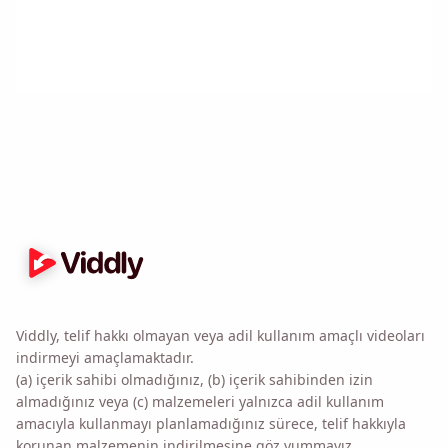
Bana hatırlat 🔔
MacOS veya Windows PC'ye geri döndüğünüzde
kendinize Viddly'yi indirmeniz için bir hatırlatıcı
gönderin.
Name
Viddly, telif hakkı olmayan veya adil kullanım amaçlı videoları
indirmeyi amaçlamaktadır.
Email
(a) içerik sahibi olmadığınız, (b) içerik sahibinden izin
almadığınız veya (c) malzemeleri yalnızca adil kullanım
amacıyla kullanmayı planlamadığınız sürece, telif hakkıyla
Bu seçeneği işaretleyerek
Gizlilik Politikamızı
kabul etmiş
korunan malzemenin indirilmesine göz yummayız.