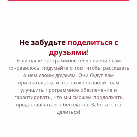
Напомни мне 🔔
Отправьте себе напоминание о загрузке
Не забудьте
поделиться с
Viddly, когда вернетесь на ПК с MacOS или
друзьями!
Windows.
Если наше программное обеспечение вам
понравилось, подумайте о том, чтобы рассказать
Name
о нем своим друзьям. Они будут вам
признательны, и это также позволит нам
улучшить программное обеспечение и
Email
гарантировать, что мы сможем продолжать
предоставлять его бесплатно! Забота – это
делиться!
Устанавливая этот флажок, вы соглашаетесь с нашей
Политикой конфиденциальности
.