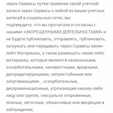
через Сервисы путем привязки своей учетной
Email
записи через Сервисы к любой из ваших учетных
записей в социальных сетях, вы:
подтвердите, что вы прочитали и согласны с
Устанавливая этот флажок, вы соглашаетесь с нашей
нашими «ЗАПРЕЩЕННЫМИ ДЕЯТЕЛЬНОСТЬМИ» и
Политикой конфиденциальности
.
не будете публиковать, отправлять, публиковать,
загружать или передавать через Сервисы какие-
Отправлять
либо Материалы, а также размещать какие-либо
материалы, которые являются незаконными,
оскорбительными, ненавистными, вредными,
дискредитирующими, непристойными или
запугивающими. , оскорбительные,
дискриминационные, угрожающие какому-либо
лицу или группе, сексуально откровенные,
ложные, неточные, обманчивые или вводящие в
заблуждение;