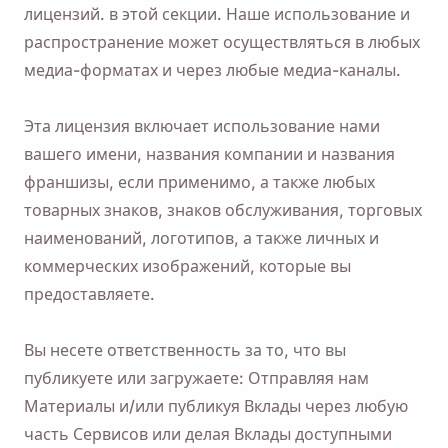
лицензий. в этой секции. Наше использование и
распространение может осуществляться в любых
медиа-форматах и ​​через любые медиа-каналы.
Эта лицензия включает использование нами
вашего имени, названия компании и названия
франшизы, если применимо, а также любых
товарных знаков, знаков обслуживания, торговых
наименований, логотипов, а также личных и
Напомни мне 🔔
коммерческих изображений, которые вы
Отправьте себе напоминание о загрузке
предоставляете.
Viddly, когда вернетесь на ПК с MacOS или
Windows.
Вы несете ответственность за то, что вы
публикуете или загружаете: Отправляя нам
Материалы и/или публикуя Вклады через любую
Name
часть Сервисов или делая Вклады доступными