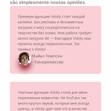
são simplesmente nossas opiniões.
Премиум-функции Viddly стоят каждой
копейки. Без рекламы и безлимитных
загрузок я могу сосредоточиться на
творчестве без помех. Моя работа требует
много загрузок 4K — благодаря Viddly мои
проекты всегда первоклассные. Так
привык к Viddly!
Майкл Томпсон
- Кинорежиссер
Напомни мне 🔔
Платные функции Viddly стали для меня
Отправьте себе напоминание о загрузке
переломным моментом. На YouTube так
Viddly, когда вернетесь на ПК с MacOS или
много крутых звуков, которые мне всегда
нужны, и Viddly дает мне это в качестве
Windows.