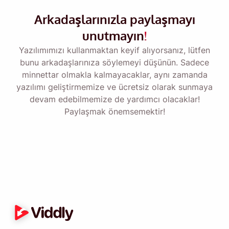
MacOS veya Windows PC'ye geri
Arkadaşlarınızla paylaşmayı
döndüğünüzde kendinize Viddly'yi indirmeniz
unutmayın
!
için bir hatırlatıcı gönderin.
Yazılımımızı kullanmaktan keyif alıyorsanız, lütfen
bunu arkadaşlarınıza söylemeyi düşünün. Sadece
Name
minnettar olmakla kalmayacaklar, aynı zamanda
yazılımı geliştirmemize ve ücretsiz olarak sunmaya
devam edebilmemize de yardımcı olacaklar!
Email
Paylaşmak önemsemektir!
Bu seçeneği işaretleyerek
Gizlilik Politikamızı
kabul etmiş
olursunuz.
Göndermek