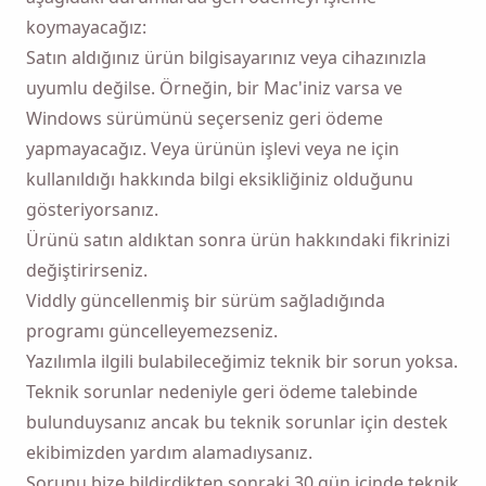
MacOS veya Windows PC'ye geri döndüğünüzde
koymayacağız:
kendinize Viddly'yi indirmeniz için bir hatırlatıcı
Satın aldığınız ürün bilgisayarınız veya cihazınızla
gönderin.
uyumlu değilse. Örneğin, bir Mac'iniz varsa ve
Windows sürümünü seçerseniz geri ödeme
Name
yapmayacağız. Veya ürünün işlevi veya ne için
kullanıldığı hakkında bilgi eksikliğiniz olduğunu
gösteriyorsanız.
Email
Ürünü satın aldıktan sonra ürün hakkındaki fikrinizi
değiştirirseniz.
Viddly güncellenmiş bir sürüm sağladığında
Bu seçeneği işaretleyerek
Gizlilik Politikamızı
kabul etmiş
olursunuz.
programı güncelleyemezseniz.
Yazılımla ilgili bulabileceğimiz teknik bir sorun yoksa.
Göndermek
Teknik sorunlar nedeniyle geri ödeme talebinde
bulunduysanız ancak bu teknik sorunlar için destek
ekibimizden yardım alamadıysanız.
Sorunu bize bildirdikten sonraki 30 gün içinde teknik