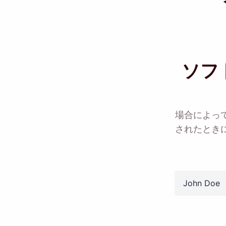
ソフ
場合によって
されたとき
MacOS または 
name
Name
Email