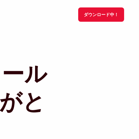
ダウンロード中！
トール
がと
。