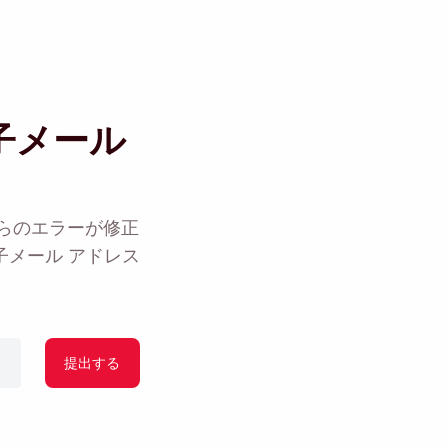
子メール
れらのエラーが修正
メール アドレス
るように自分自身にリマ
提出する