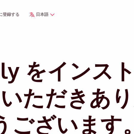
sに登録する
日本語
ddly をインス
ていただきあり
うございます