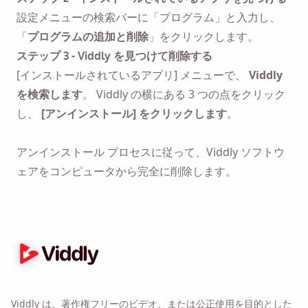
設定メニューの検索バーに「プログラム」と入力し、
「
プログラムの追加と削除
」をクリックします。
ステップ 3 - Viddly を見つけて削除する
[インストールされているアプリ] メニューで、
Viddly
を検索します
。 Viddly の横にある 3 つの点をクリック
し、
[アンインストール] をクリックします
。
リマインダー🔔
MacOS または Windows PC に戻ったら、Viddly
アンインストール プロセスに従って、Viddly ソフトウ
をダウンロードするように自分自身にリマインダ
ェアをコンピュータから完全に削除します。
ーを送信します。
Name
Email
Viddly は、著作権フリーのビデオ、または公正使用を目的とした