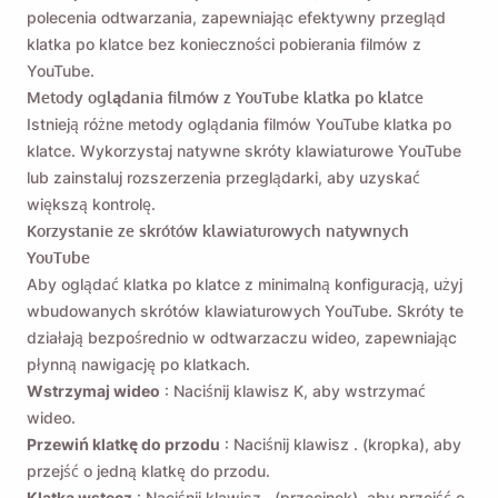
polecenia odtwarzania, zapewniając efektywny przegląd
klatka po klatce bez konieczności pobierania filmów z
YouTube.
Metody oglądania filmów z YouTube klatka po klatce
Istnieją różne metody oglądania filmów YouTube klatka po
klatce. Wykorzystaj natywne skróty klawiaturowe YouTube
lub zainstaluj rozszerzenia przeglądarki, aby uzyskać
większą kontrolę.
Korzystanie ze skrótów klawiaturowych natywnych
YouTube
Aby oglądać klatka po klatce z minimalną konfiguracją, użyj
wbudowanych skrótów klawiaturowych YouTube. Skróty te
działają bezpośrednio w odtwarzaczu wideo, zapewniając
płynną nawigację po klatkach.
Wstrzymaj wideo
: Naciśnij klawisz K, aby wstrzymać
wideo.
Przewiń klatkę do przodu
: Naciśnij klawisz . (kropka), aby
przejść o jedną klatkę do przodu.
Klatka wstecz
: Naciśnij klawisz , (przecinek), aby przejść o