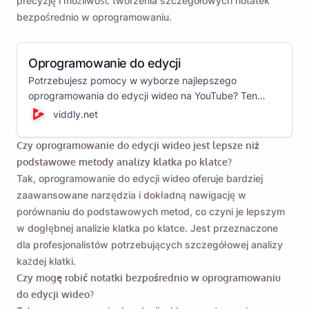
precyzję i możliwość tworzenia szczegółowych notatek
bezpośrednio w oprogramowaniu.
Oprogramowanie do edycji
Potrzebujesz pomocy w wyborze najlepszego
oprogramowania do edycji wideo na YouTube? Ten
przewodnik przeprowadzi Cię przez różne edytory
viddly.net
wideo i pomoże Ci wybrać najlepszą opcję dla Twoich
potrzeb w zakresie edycji wideo!
Czy oprogramowanie do edycji wideo jest lepsze niż
podstawowe metody analizy klatka po klatce?
Tak, oprogramowanie do edycji wideo oferuje bardziej
zaawansowane narzędzia i dokładną nawigację w
porównaniu do podstawowych metod, co czyni je lepszym
w dogłębnej analizie klatka po klatce. Jest przeznaczone
dla profesjonalistów potrzebujących szczegółowej analizy
każdej klatki.
Czy mogę robić notatki bezpośrednio w oprogramowaniu
do edycji wideo?