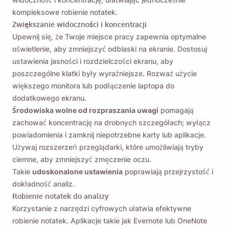
kompleksowe robienie notatek.
Zwiększanie widoczności i koncentracji
Upewnij się, że Twoje miejsce pracy zapewnia optymalne
oświetlenie, aby zmniejszyć odblaski na ekranie. Dostosuj
ustawienia jasności i rozdzielczości ekranu, aby
poszczególne klatki były wyraźniejsze. Rozważ użycie
większego monitora lub podłączenie laptopa do
Przypomnij mi 🔔
dodatkowego ekranu.
Środowiska wolne od rozpraszania uwagi
pomagają
Wyślij sobie przypomnienie o pobraniu Viddly,
zachować koncentrację na drobnych szczegółach; wyłącz
gdy wrócisz do komputera z systemem MacOS
powiadomienia i zamknij niepotrzebne karty lub aplikacje.
lub Windows.
Używaj rozszerzeń przeglądarki, które umożliwiają tryby
ciemne, aby zmniejszyć zmęczenie oczu.
Takie
udoskonalone ustawienia
poprawiają przejrzystość i
Name
dokładność analiz.
Robienie notatek do analizy
Korzystanie z narzędzi cyfrowych ułatwia efektywne
Email
robienie notatek. Aplikacje takie jak Evernote lub OneNote