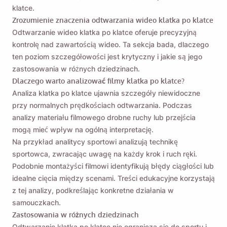
klatce.
Zrozumienie znaczenia odtwarzania wideo klatka po klatce
Odtwarzanie wideo klatka po klatce oferuje precyzyjną
kontrolę nad zawartością wideo. Ta sekcja bada, dlaczego
ten poziom szczegółowości jest krytyczny i jakie są jego
zastosowania w różnych dziedzinach.
Dlaczego warto analizować filmy klatka po klatce?
Analiza klatka po klatce ujawnia szczegóły niewidoczne
przy normalnych prędkościach odtwarzania. Podczas
analizy materiału filmowego drobne ruchy lub przejścia
mogą mieć wpływ na ogólną interpretację.
Na przykład analitycy sportowi analizują technikę
sportowca, zwracając uwagę na każdy krok i ruch ręki.
Podobnie montażyści filmowi identyfikują błędy ciągłości lub
idealne cięcia między scenami. Treści edukacyjne korzystają
z tej analizy, podkreślając konkretne działania w
samouczkach.
Zastosowania w różnych dziedzinach
Odtwarzanie klatka po klatce nie ogranicza się do sportu i