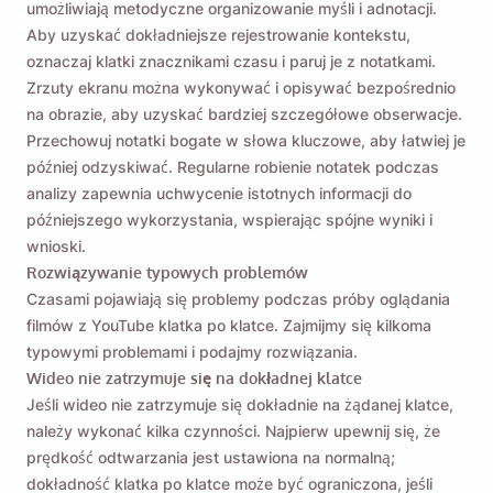
umożliwiają metodyczne organizowanie myśli i adnotacji.
Aby uzyskać dokładniejsze rejestrowanie kontekstu,
Zaznaczając tę ​​opcję zgadzasz się z naszą
Polityką
oznaczaj klatki znacznikami czasu i paruj je z notatkami.
Prywatności
.
Zrzuty ekranu można wykonywać i opisywać bezpośrednio
na obrazie, aby uzyskać bardziej szczegółowe obserwacje.
Wysłać
Przechowuj notatki bogate w słowa kluczowe, aby łatwiej je
później odzyskiwać. Regularne robienie notatek podczas
analizy zapewnia uchwycenie istotnych informacji do
późniejszego wykorzystania, wspierając spójne wyniki i
wnioski.
Rozwiązywanie typowych problemów
Czasami pojawiają się problemy podczas próby oglądania
filmów z YouTube klatka po klatce. Zajmijmy się kilkoma
typowymi problemami i podajmy rozwiązania.
Wideo nie zatrzymuje się na dokładnej klatce
Jeśli wideo nie zatrzymuje się dokładnie na żądanej klatce,
należy wykonać kilka czynności. Najpierw upewnij się, że
prędkość odtwarzania jest ustawiona na normalną;
dokładność klatka po klatce może być ograniczona, jeśli