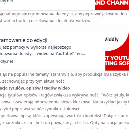
ddly.net
.
sjonalnego oprogramowania do edycji, aby poprawić jakość wideo. 
tyl wideo budują oczekiwania i lojalność widzów.
ramowanie do edycji
ujesz pomocy w wyborze najlepszego
mowania do edycji wideo na YouTube? Ten
nik przeprowadzi Cię przez różne edytory wideo i
ddly.net
Ci wybrać najlepszą opcję dla Twoich potrzeb w
 edycji wideo!
ąc na popularne tematy, staramy się, aby produkcja była szybka i
, zachowując przy tym aktualność.
cja tytułów, opisów i tagów wideo
cja tytułów, opisów i tagów zwiększa wykrywalność. Twórz tytuły, 
pisowe i zawierają odpowiednie słowa kluczowe. Na przykład jasny 
 tytuł poprawia współczynniki klikalności.
pleksowe opisy, które zapewniają wartość i kontekst. Dołącz klu
, znaczniki czasu i linki do powiązanych treści. Optymalizacja pierw