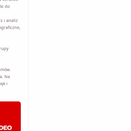
i do
 i analiz
graficzne,
rupy
ilmów.
a. Na
ęk i