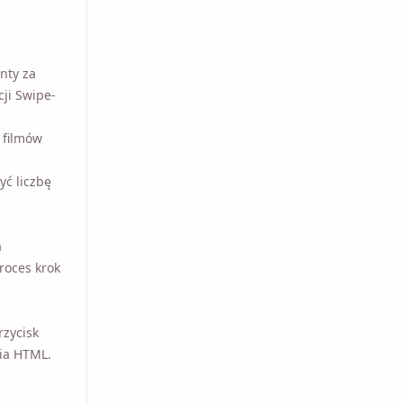
ty za
i Swipe-
filmów
yć liczbę
roces krok
zycisk
nia HTML.