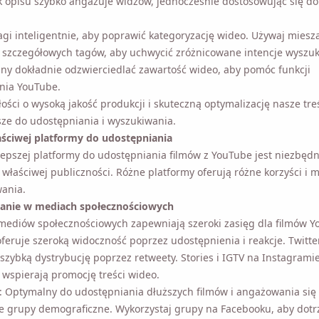
isu szybko angażuje widzów, jednocześnie dostosowując się do algo
agi inteligentnie, aby poprawić kategoryzację wideo. Używaj miesza
i szczegółowych tagów, aby uchwycić zróżnicowane intencje wyszu
ny dokładnie odzwierciedlać zawartość wideo, aby pomóc funkcji
nia YouTube.
łości o wysoką jakość produkcji i skuteczną optymalizację nasze treś
jsze do udostępniania i wyszukiwania.
ściwej platformy do udostępniania
epszej platformy do udostępniania filmów z YouTube jest niezbędny
 właściwej publiczności. Różne platformy oferują różne korzyści i mo
Przypomnij mi 🔔
ania.
anie w mediach społecznościowych
mediów społecznościowych zapewniają szeroki zasięg dla filmów Y
zypomnienie o pobraniu Viddly, gdy wrócisz do komp
feruje szeroką widoczność poprzez udostępnienia i reakcje. Twitte
MacOS lub Windows.
trybucję poprzez retweety. Stories i IGTV na Instagramie skuteczn
promocję treści wideo.
: Optymalny do udostępniania dłuższych filmów i angażowania się 
 grupy demograficzne. Wykorzystaj grupy na Facebooku, aby dotr