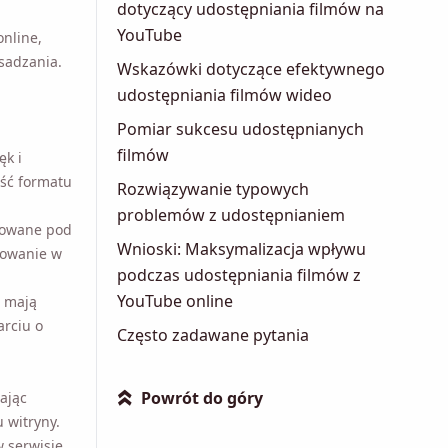
dotyczący udostępniania filmów na
YouTube
nline,
sadzania.
Wskazówki dotyczące efektywnego
udostępniania filmów wideo
Pomiar sukcesu udostępnianych
filmów
ięk i
 formatu i
Rozwiązywanie typowych
problemów z udostępnianiem
izowane pod
Wnioski: Maksymalizacja wpływu
ażowanie w
podczas udostępniania filmów z
YouTube online
mają różne
o grupę
Często zadawane pytania
Powrót do góry
ając
»
witryny.
 serwisie