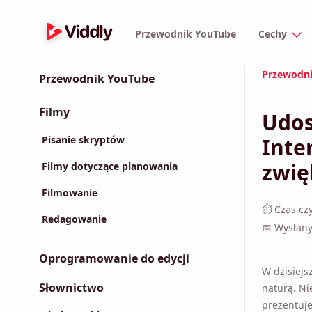
Przewodnik YouTube
Cechy
Przewodn
Przewodnik YouTube
Filmy
Udos
Pisanie skryptów
Inte
Filmy dotyczące planowania
zwię
Filmowanie
⏱ Czas czy
Redagowanie
📅 Wysłany
Oprogramowanie do edycji
W dzisiejs
Słownictwo
naturą. Ni
prezentuje