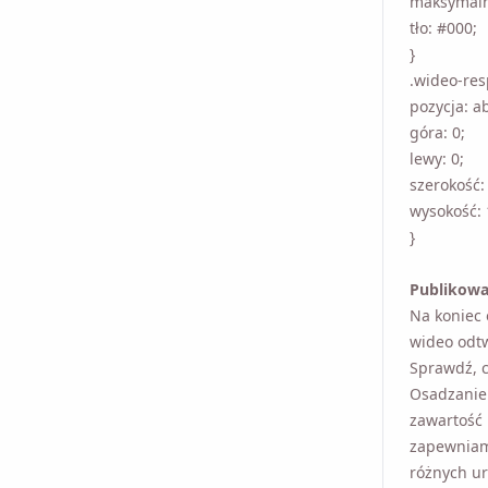
maksymaln
tło: #000;
}
.wideo-re
pozycja: a
góra: 0;
lewy: 0;
szerokość
wysokość:
}
Publikowan
Na koniec 
odtwarza s
elementy s
Osadzanie
zawartość 
zapewniamy
różnych ur