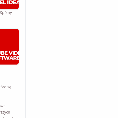
Spójny
które są
i
czowe
szych kilku