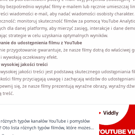
by bezpośrednio wysyłać filmy e-mailem lub ręcznie umieszczaj link
reści wiadomości e-mail, aby nadać wiadomości osobisty charakter.
eczność: monitoruj skuteczność filmów za pomocą YouTube Analytics
ych dla danej platformy, aby mierzyć zasięg, interakcje i dane demo
jąc strategie w celu uzyskania optymalnych wyników.
nie do udostępnienia filmu z YouTube
e przygotowanie gwarantuje, że nasze filmy dotrą do właściwej g
i wywołają oczekiwany efekt.
wysokiej jakości treści
wysokiej jakości treści jest podstawą skutecznego udostępniania f
akości filmy przyciągają uwagę i zachęcają widzów do udostępniani
pewnij się, że nasze filmy prezentują wyraźne obrazy, wyraźny dźwi
 treść.
 różnych typów kanałów YouTube i pomysłów
? Oto lista różnych typów filmów, które możesz
ć, aby odnieść sukces w prowadzeniu kanału