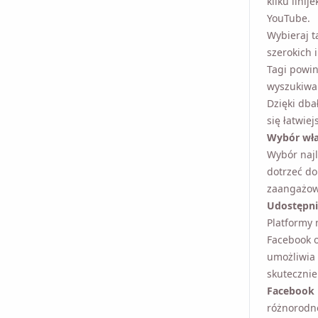
linijek op
YouTube.
Wybieraj t
szerokich 
Tagi powin
wyszukiwa
Dzięki dba
się łatwie
Wybór wła
Wybór najl
dotrzeć do
zaangażow
Udostępni
Platformy 
Wyślij sobie pr
Facebook o
szybką dys
wspierają 
Facebook
Name
różnorodne