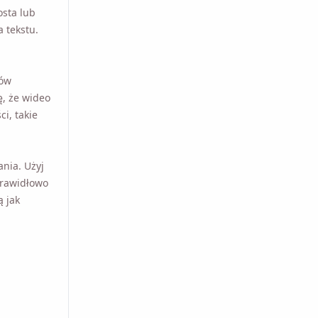
ta lub
a tekstu.
tów
ę, że
erokości,
ia. Użyj
prawidłowo
 jak