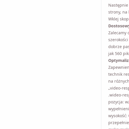
Następnie 
strony, na
Wklej skop
Dostosowy
Zalecamy 
szerokości
wideo dobr
takie jak 
Optymaliz
Zapewnieni
technik re
na różnych
„video-resp
.wideo-re
pozycja: w
wypełnieni
wysokość:
przepełnien