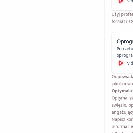
vi
YouTube
Użyj profe
format i s
Oprog
Potrzeb
oprogra
przewod
vi
pomoże 
zakresie
Odpowiadaj
jakościowa
Optymaliza
Optymaliza
zwięzłe, o
angażujący
Napisz kom
informacje