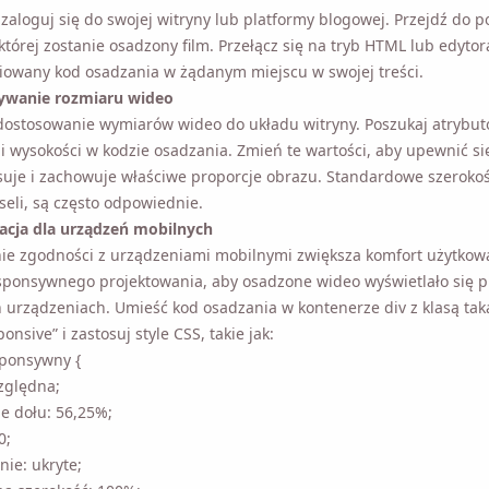
zaloguj się do swojej witryny lub platformy blogowej. Przejdź do pos
 której zostanie osadzony film. Przełącz się na tryb HTML lub edytor
iowany kod osadzania w żądanym miejscu w swojej treści.
wanie rozmiaru wideo
dostosowanie wymiarów wideo do układu witryny. Poszukaj atrybu
 i wysokości w kodzie osadzania. Zmień te wartości, aby upewnić si
ze pasuje i zachowuje właściwe proporcje obrazu. Standardowe sz
560 pikseli, są często odpowiednie.
acja dla urządzeń mobilnych
e zgodności z urządzeniami mobilnymi zwiększa komfort użytkowan
sponsywnego projektowania, aby osadzone wideo wyświetlało się 
 urządzeniach. Umieść kod osadzania w kontenerze div z klasą taką
onsive” i zastosuj style CSS, takie jak:
sponsywny {
zględna;
e dołu: 56,25%;
 0;
ie: ukryte;