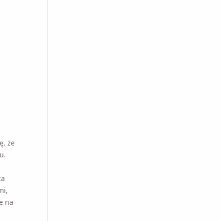
, że wideo
awdź, czy
a
mi,
e na