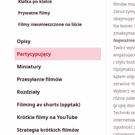
Klatka po klatce
filmów mo
Zanurzymy 
Prywatne filmy
obejmujący
Filmy nieumieszczone na liście
Na koniec 
zmaksymal
Najważnie
Opisy
Twórz wyso
Partycypujący
angażujące
stylu budu
Miniatury
Optymaliza
kątem odp
Przesyłanie filmów
serwisie Y
Wybierz o
Rozdziały
zalety. Wy
Filming av shorts (opptak)
docelową i 
Techniki o
Krótkie filmy na YouTube
internetow
zgodność z
Strategia krótkich filmów
Udostępnia