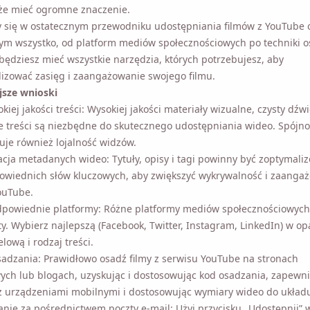
że mieć ogromne znaczenie.
się w ostatecznym przewodniku udostępniania filmów z YouTube o
m wszystko, od platform mediów społecznościowych po techniki o
będziesz mieć wszystkie narzędzia, których potrzebujesz, aby
izować zasięg i zaangażowanie swojego filmu.
jsze wnioski
kiej jakości treści: Wysokiej jakości materiały wizualne, czysty dźw
 treści są niezbędne do skutecznego udostępniania wideo. Spójność
je również lojalność widzów.
cja metadanych wideo: Tytuły, opisy i tagi powinny być zoptymal
owiednich słów kluczowych, aby zwiększyć wykrywalność i zaang
ouTube.
dpowiednie platformy: Różne platformy mediów społecznościowych 
bierz najlepszą (Facebook, Twitter, Instagram, LinkedIn) w oparciu 
rodzaj treści.
sadzania: Prawidłowo osadź filmy z serwisu YouTube na stronach
ych lub blogach, uzyskując i dostosowując kod osadzania, zapewni
 urządzeniami mobilnymi i dostosowując wymiary wideo do układu 
nie za pośrednictwem poczty e-mail: Użyj przycisku „Udostępnij” w