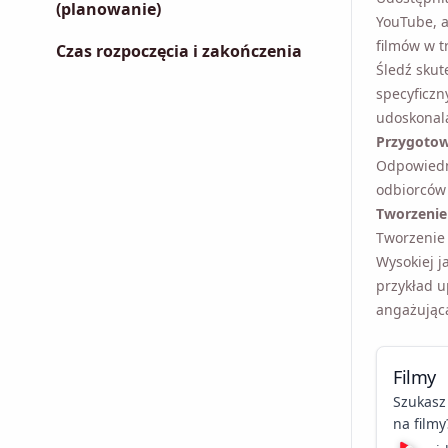
(planowanie)
YouTube, a
filmów w t
Czas rozpoczęcia i zakończenia
Śledź skut
specyficzn
udoskonala
Przygotowa
Odpowiedni
odbiorców 
Tworzenie 
Tworzenie 
Wysokiej j
przykład u
angażującą
Filmy
Szukasz
na filmy
stworzy