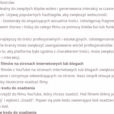
dbiorców.
dealny do zwięzłych klipów wideo i generowania interakcji w czasie
tym. Używaj popularnych hashtagów, aby zwiększyć widoczność.
: Doskonały do ​​angażujących wizualnie treści. Udostępniaj fragmen
wem Stories i linkuj do całego filmu za pomocą linków bio lub funkcj
cję zgadzasz się z naszą
Polityką Prywatności
.
 najlepszy do treści profesjonalnych i edukacyjnych. Udostępnianie 
Wysłać
dla branży może zwiększyć zaangażowanie wśród profesjonalistów.
 to, aby platforma była zgodna z charakterem treści, może zwiększ
i interakcji.
 filmów na stronach internetowych lub blogach
filmów z YouTube na stronach internetowych lub blogach zwiększa
nie i utrzymuje odwiedzających na stronie. Nasz zespół stosuje p
aby skutecznie osadzać filmy.
e kodu do osadzenia
rzejdź do filmu YouTube, który chcesz osadzić. Pod filmem kliknij pr
j” i wybierz „Osadź”. Pojawi się pole kodu zawierające kod osadza
n kod.
e kodu do osadzenia