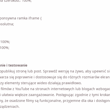
a szerokość: 100%;
sponsywna ramka iframe {
bsolutna;
: 100%;
 100%;
ie i testowanie
opublikuj stronę lub post. Sprawdź wersję na żywo, aby upewnić się
ię poprawnie i dostosowuje się do różnych rozmiarów ekranu. Spr
terujące wideo działają prawidłowo.
 filmów z YouTube na stronach internetowych lub blogach wzbogac
i ułatwia większe zaangażowanie. Postępując zgodnie z tymi kroka
, że osadzone filmy są funkcjonalne, przyjemne dla oka i dostępn
ządzeniach.