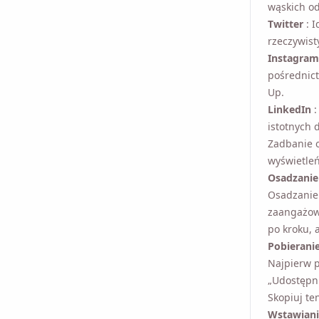
wąskich o
Twitter
: I
Email
rzeczywis
Instagram
pośrednict
Zaznaczając tę ​​op
Up.
LinkedIn
:
istotnych 
Zadbanie o
wyświetleń 
Osadzanie
Osadzanie 
zaangażowa
po kroku, 
Pobierani
Najpierw p
„Udostępni
Skopiuj te
Wstawiani