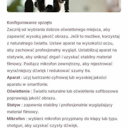
Przypomnij mi 🔔
Konfigurowanie sprzętu
Zacznij od wybrania dobrze oświetlonego miejsca, aby
Wyślij sobie przypomnienie o pobraniu Viddly,
zapewnić wysoką jakość obrazu. Jeśli to możliwe, korzystaj
gdy wrócisz do komputera z systemem MacOS
z naturalnego światła. Ustaw aparat na wysokości oczu,
lub Windows.
aby zachować profesjonalny wygląd. Ustabilizuj aparat na
statywie, aby uniknąć drgań i uzyskać stabilny materiał
filmowy. Podłącz mikrofon zewnętrzny, aby rejestrować
Name
wyraźniejszy dźwięk i redukować szumy tła.
Aparat
: użyj lustrzanki cyfrowej lub wysokiej jakości
aparatu w smartfonie.
Email
Oświetlenie
: Światło naturalne lub oświetlenie softboxowe
poprawiają jakość obrazu.
Statyw
: zapewnia stabilny i profesjonalnie wyglądający
Zaznaczając tę ​​opcję zgadzasz się z naszą
Polityką
materiał filmowy.
Prywatności
.
Mikrofon
: wybierz mikrofon przypinany do klapy lub typu
shotgun, aby uzyskać czysty dźwięk.