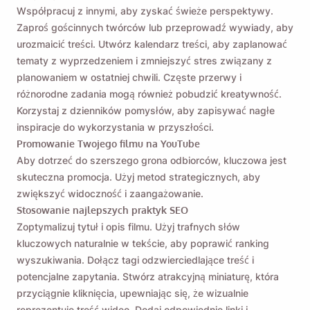
Współpracuj z innymi, aby zyskać świeże perspektywy.
Zaproś gościnnych twórców lub przeprowadź wywiady, aby
urozmaicić treści. Utwórz kalendarz treści, aby zaplanować
tematy z wyprzedzeniem i zmniejszyć stres związany z
planowaniem w ostatniej chwili. Częste przerwy i
różnorodne zadania mogą również pobudzić kreatywność.
Korzystaj z dzienników pomysłów, aby zapisywać nagłe
inspiracje do wykorzystania w przyszłości.
Promowanie Twojego filmu na YouTube
Aby dotrzeć do szerszego grona odbiorców, kluczowa jest
skuteczna promocja. Użyj metod strategicznych, aby
zwiększyć widoczność i zaangażowanie.
Stosowanie najlepszych praktyk SEO
Zoptymalizuj tytuł i opis filmu. Użyj trafnych słów
kluczowych naturalnie w tekście, aby poprawić ranking
wyszukiwania. Dołącz tagi odzwierciedlające treść i
potencjalne zapytania. Stwórz atrakcyjną miniaturę, która
przyciągnie kliknięcia, upewniając się, że wizualnie
reprezentuje treść wideo. Dodaj odpowiednie linki i