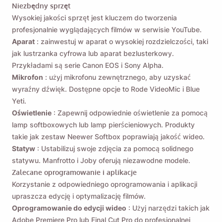
Niezbędny sprzęt
Wysokiej jakości sprzęt jest kluczem do tworzenia
profesjonalnie wyglądających filmów w serwisie YouTube.
Aparat
: zainwestuj w aparat o wysokiej rozdzielczości, taki
jak lustrzanka cyfrowa lub aparat bezlusterkowy.
Przykładami są serie Canon EOS i Sony Alpha.
Mikrofon
: użyj mikrofonu zewnętrznego, aby uzyskać
wyraźny dźwięk. Dostępne opcje to Rode VideoMic i Blue
Yeti.
Oświetlenie
: Zapewnij odpowiednie oświetlenie za pomocą
lamp softboxowych lub lamp pierścieniowych. Produkty
takie jak zestaw Neewer Softbox poprawiają jakość wideo.
Statyw
: Ustabilizuj swoje zdjęcia za pomocą solidnego
statywu. Manfrotto i Joby oferują niezawodne modele.
Zalecane oprogramowanie i aplikacje
Korzystanie z odpowiedniego oprogramowania i aplikacji
upraszcza edycję i optymalizację filmów.
Oprogramowanie do edycji wideo
: Użyj narzędzi takich jak
Adobe Premiere Pro lub Final Cut Pro do profesjonalnej