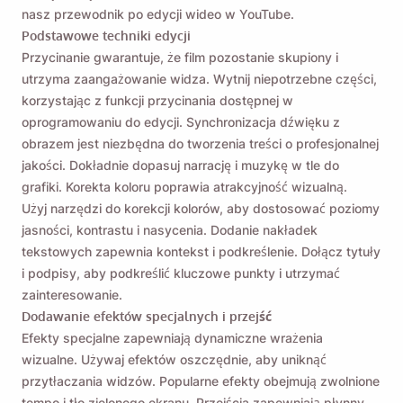
nasz przewodnik po edycji wideo w YouTube.
Podstawowe techniki edycji
Przycinanie gwarantuje, że film pozostanie skupiony i
utrzyma zaangażowanie widza. Wytnij niepotrzebne części,
korzystając z funkcji przycinania dostępnej w
oprogramowaniu do edycji. Synchronizacja dźwięku z
obrazem jest niezbędna do tworzenia treści o profesjonalnej
jakości. Dokładnie dopasuj narrację i muzykę w tle do
grafiki. Korekta koloru poprawia atrakcyjność wizualną.
Użyj
narzędzi do korekcji kolorów,
aby dostosować poziomy
jasności, kontrastu i nasycenia. Dodanie nakładek
tekstowych zapewnia kontekst i podkreślenie. Dołącz tytuły
i podpisy, aby podkreślić kluczowe punkty i utrzymać
zainteresowanie.
Dodawanie efektów specjalnych i przejść
Efekty specjalne zapewniają dynamiczne wrażenia
wizualne. Używaj efektów oszczędnie, aby uniknąć
przytłaczania widzów. Popularne efekty obejmują zwolnione
tempo i tło zielonego ekranu. Przejścia zapewniają płynny